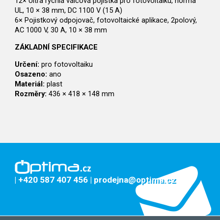
12× Ultra rychlá válcová pojistka pro fotovoltaiku, norma
UL, 10 × 38 mm, DC 1100 V (15 A)
6× Pojistkový odpojovač, fotovoltaické aplikace, 2polový,
AC 1000 V, 30 A, 10 × 38 mm
ZÁKLADNÍ SPECIFIKACE
Určení:
pro fotovoltaiku
Osazeno:
ano
Materiál:
plast
Rozměry:
436 × 418 × 148 mm
| +420 587 407 456
| prodejna@optima.cz