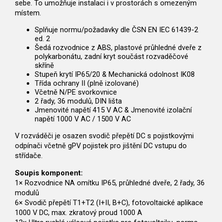
sebe. To umožňuje instalaci i v prostorách s omezeným
místem.
Splňuje normu/požadavky dle ČSN EN IEC 61439-2
ed. 2
Šedá rozvodnice z ABS, plastové průhledné dveře z
polykarbonátu, zadní kryt součást rozvaděčové
skříně
Stupeň krytí IP65/20 & Mechanická odolnost IK08
Třída ochrany II (plně izolované)
Včetně N/PE svorkovnice
2 řady, 36 modulů, DIN lišta
Jmenovité napětí 415 V AC & Jmenovité izolační
napětí 1000 V AC / 1500 V AC
V rozváděči je osazen svodič přepětí DC s pojistkovými
odpínači včetně gPV pojistek pro jištění DC vstupu do
střídače.
Soupis komponent:
1× Rozvodnice NA omítku IP65, průhledné dveře, 2 řady, 36
modulů
6× Svodič přepětí T1+T2 (I+II, B+C), fotovoltaické aplikace
1000 V DC, max. zkratový proud 1000 A