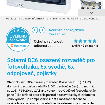
Obrázky mají pouze informativní charakter a mohou se lišit od skutečnosti.
Recenze spokojených
zákazníků:
Ochota, vstřícnost,
odborná zdatnost
Ověřený zákazník
Solarmi DC6 osazený rozvaděč pro
fotovoltaiku, 6x svodič, 6x
odpojovač, pojistky
Xtend Solarmi DC6 osazený rozvaděč Rozváděč DC6 (T1+T2),
domovní rozvodnice, řada PNS. DC rozváděč určený pro montáž
na zeď, IP65/20 sloužící jako vstupní rozváděč od fotovoltaických
panelů (ke střídači) pro celé portfolio fotovoltaických elektráren.
Jeho výhodou je kompaktní velikost a možnost snadného
seskládání s ostatními rozvaděči vedle sebe nebo pod sebe. To…