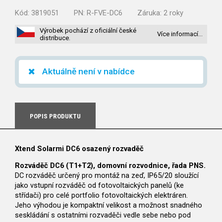
Kód:
3819051
PN:
R-FVE-DC6
Záruka:
2 roky
Výrobek pochází z oficiální české
Více informací…
distribuce.
Aktuálně není v nabídce
POPIS PRODUKTU
Xtend Solarmi DC6 osazený rozvaděč
Rozváděč DC6 (T1+T2), domovní rozvodnice, řada PNS.
DC rozváděč určený pro montáž na zeď, IP65/20 sloužící
jako vstupní rozváděč od fotovoltaických panelů (ke
střídači) pro celé portfolio fotovoltaických elektráren.
Jeho výhodou je kompaktní velikost a možnost snadného
seskládání s ostatními rozvaděči vedle sebe nebo pod