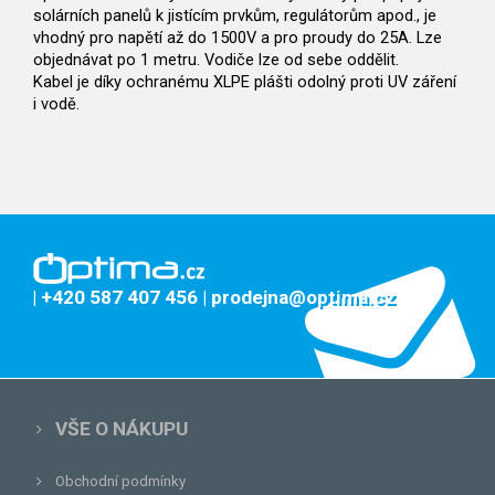
solárních panelů k jistícím prvkům, regulátorům apod., je
vhodný pro napětí až do 1500V a pro proudy do 25A. Lze
objednávat po 1 metru. Vodiče lze od sebe oddělit.
Kabel je díky ochranému XLPE plášti odolný proti UV záření
i vodě.
| +420 587 407 456
| prodejna@optima.cz
VŠE O NÁKUPU
Obchodní podmínky