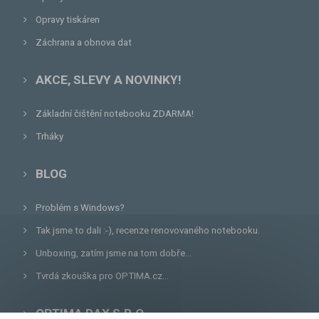
Opravy tiskáren
Záchrana a obnova dat
AKCE, SLEVY A NOVINKY!
Základní čištění notebooku ZDARMA!
Trháky
BLOG
Problém s Windows?
Tak jsme to dali :-), recenze renovovaného notebooku.
Unboxing, zatím jsme na tom dobře...
Tvrdá zkouška pro OPTIMA.cz...
OPTIMA DAX S.R.O.