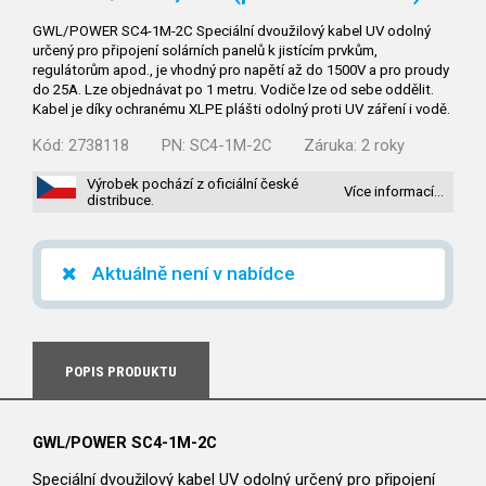
GWL/POWER SC4-1M-2C Speciální dvoužilový kabel UV odolný
určený pro připojení solárních panelů k jistícím prvkům,
regulátorům apod., je vhodný pro napětí až do 1500V a pro proudy
do 25A. Lze objednávat po 1 metru. Vodiče lze od sebe oddělit.
Kabel je díky ochranému XLPE plášti odolný proti UV záření i vodě.
Kód:
2738118
PN:
SC4-1M-2C
Záruka:
2 roky
Výrobek pochází z oficiální české
Více informací…
distribuce.
Aktuálně není v nabídce
POPIS PRODUKTU
GWL/POWER SC4-1M-2C
Speciální dvoužilový kabel UV odolný určený pro připojení