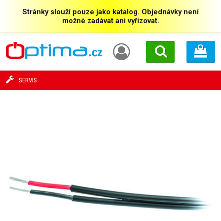
Stránky slouží pouze jako katalog. Objednávky není
možné zadávat ani vyřizovat.
SERVIS