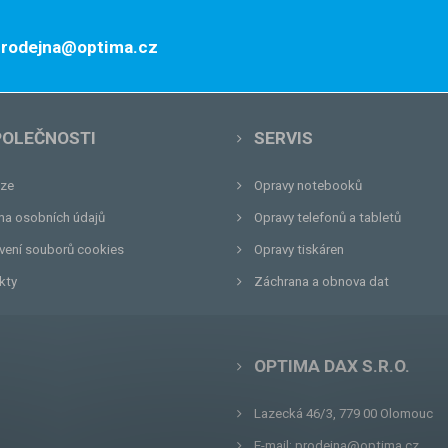
 prodejna@optima.cz
POLEČNOSTI
SERVIS
ze
Opravy notebooků
na osobních údajů
Opravy telefonů a tabletů
vení souborů cookies
Opravy tiskáren
kty
Záchrana a obnova dat
OPTIMA DAX S.R.O.
Lazecká 46/3, 779 00
Olomouc
E-mail:
prodejna@optima.cz