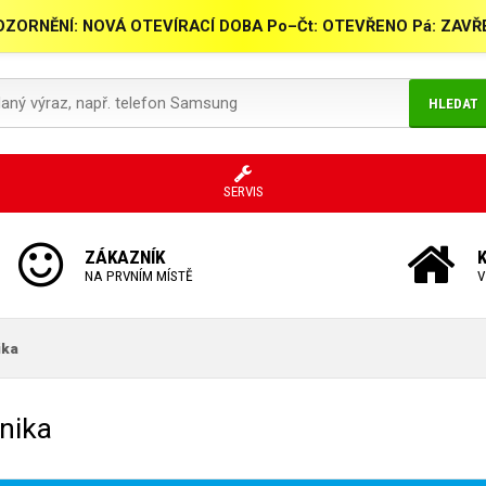
ZORNĚNÍ: NOVÁ OTEVÍRACÍ DOBA Po–Čt: OTEVŘENO Pá: ZAV
HLEDAT
SERVIS
ZÁKAZNÍK
NA PRVNÍM MÍSTĚ
V
ika
hnika