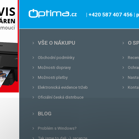
| +420 587 407 456
|
VŠE O NÁKUPU
O S
Obchodní podmínky
Recen
Možnosti dopravy
Ochra
Možnosti platby
Nasta
Elektronická evidence tržeb
Konta
Oficiální česká distribuce
BLOG
Problém s Windows?
Tak jsme to dali :-), recenze