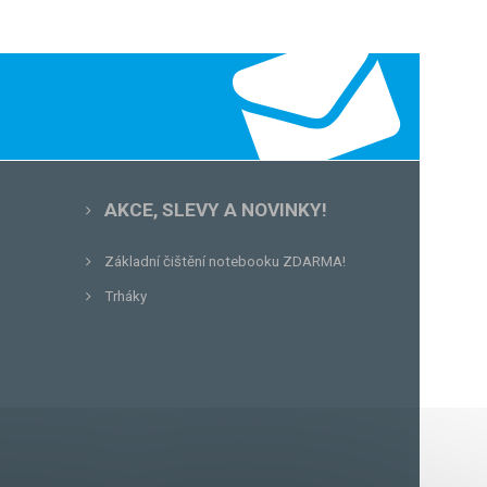
AKCE, SLEVY A NOVINKY!
Základní čištění notebooku ZDARMA!
Trháky