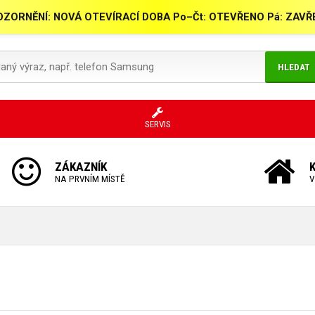
ZORNĚNÍ: NOVÁ OTEVÍRACÍ DOBA Po–Čt: OTEVŘENO Pá: ZAV
HLEDAT
SERVIS
ZÁKAZNÍK
NA PRVNÍM MÍSTĚ
V