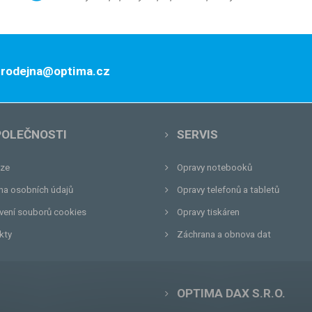
 prodejna@optima.cz
POLEČNOSTI
SERVIS
ze
Opravy notebooků
na osobních údajů
Opravy telefonů a tabletů
vení souborů cookies
Opravy tiskáren
kty
Záchrana a obnova dat
OPTIMA DAX S.R.O.