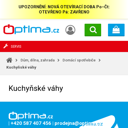
UPOZORNĚNÍ: NOVÁ OTEVÍRACÍ DOBA Po–Čt:
OTEVŘENO Pá: ZAVŘENO
SERVIS
Dům, dílna, zahrada
Domácí spotřebiče
Kuchyňské váhy
Kuchyňské váhy
| +420 587 407 456
| prodejna@optima.cz