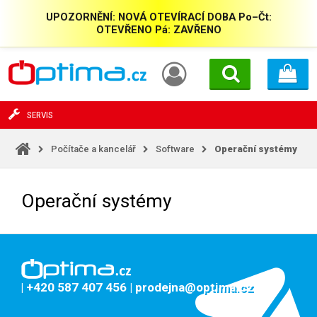
UPOZORNĚNÍ: NOVÁ OTEVÍRACÍ DOBA Po–Čt:
OTEVŘENO Pá: ZAVŘENO
SERVIS
Počítače a kancelář
Software
Operační systémy
Operační systémy
| +420 587 407 456
| prodejna@optima.cz