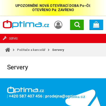
UPOZORNĚNÍ: NOVÁ OTEVÍRACÍ DOBA Po–Čt:
OTEVŘENO Pá: ZAVŘENO
SERVIS
Počítače a kancelář
Servery
Servery
| +420 587 407 456
| prodejna@optima.cz