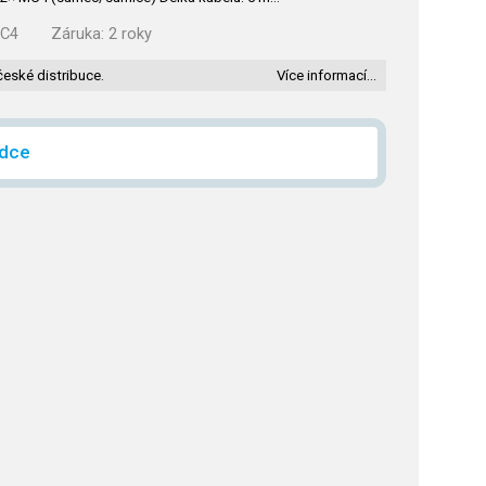
C4
Záruka:
2 roky
české distribuce.
Více informací…
ídce