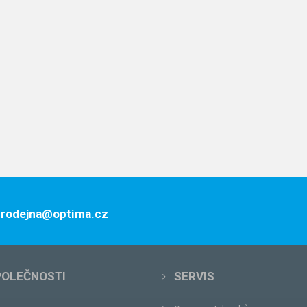
 prodejna@optima.cz
POLEČNOSTI
SERVIS