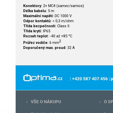
Konektory:
2× MC4 (samec/samice)
Délka kabelu:
5 m
Maximální napětí:
DC 1000 V
Odpor kontaktů:
< 0,3 m/ohm
Třída bezpečnosti:
Class II
Třída krytí:
IP65
Rozsah teplot:
-40 až +85 °C
2
Průřez vodiče:
6 mm
Doporučený max. proud:
32 A
| +420 587 407 456
|
VŠE O NÁKUPU
O S