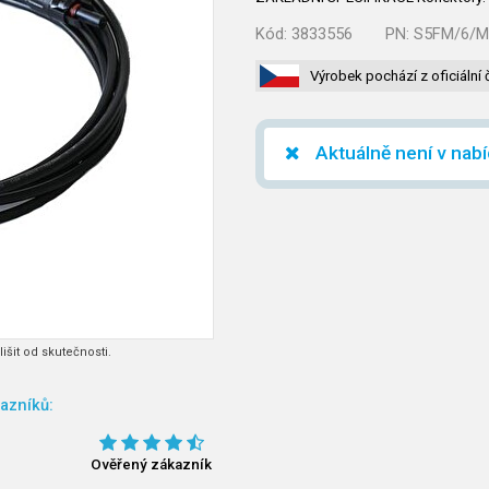
Kód:
3833556
PN:
S5FM/6/M
Výrobek pochází z oficiální 
Aktuálně není v nab
išit od skutečnosti.
azníků:
Ověřený zákazník