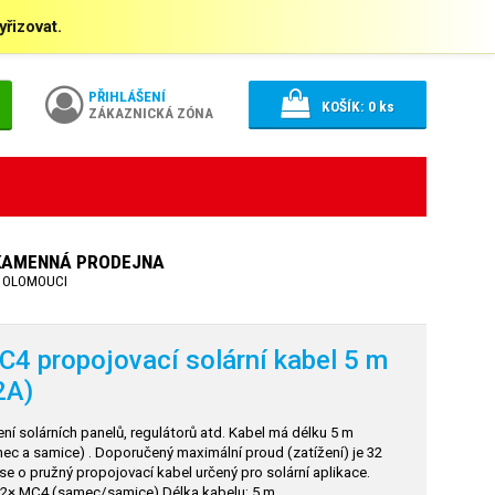
řizovat.
PŘIHLÁŠENÍ
KOŠÍK:
0
ks
ZÁKAZNICKÁ ZÓNA
KAMENNÁ PRODEJNA
 OLOMOUCI
4 propojovací solární kabel 5 m
2A)
 solárních panelů, regulátorů atd. Kabel má délku 5 m
c a samice) . Doporučený maximální proud (zatížení) je 32
e o pružný propojovací kabel určený pro solární aplikace.
2× MC4 (samec/samice) Délka kabelu: 5 m…