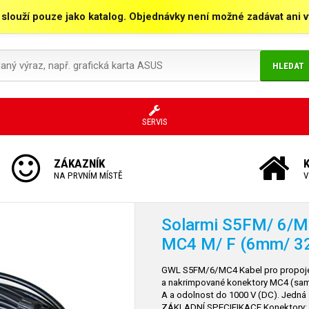
 slouží pouze jako katalog. Objednávky není možné zadávat ani vy
HLEDAT
SERVIS
ZÁKAZNÍK
NA PRVNÍM MÍSTĚ
V
Solarmi S5FM/
6/MC
MC4 M/
F (6mm/
3
GWL S5FM/6/MC4 Kabel pro propojení
a nakrimpované konektory MC4 (same
A a odolnost do 1000 V (DC). Jedná s
ZÁKLADNÍ SPECIFIKACE Konektory: 