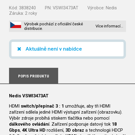
Kód:
3838240
PN:
VSWI3473AT
Výrobce:
Nedis
Záruka:
2 roky
Výrobek pochází z oficiální české
Více informací…
distribuce.
Aktuálně není v nabídce
POPIS PRODUKTU
Nedis VSWI3473AT
HDMI
switch/přepínač 3 : 1
umožňuje, aby tři HDMI
zařízení sdílela jediné HDMI výstupní zařízení (obrazovku).
Výběr zdroje probíhá stiskem tlačítka nebo pomocí
dálkového ovládání
. Zařízení podporuje datový tok
18
Gbps
,
4K Ultra HD
rozlišení,
3D obraz
a technologii HDCP