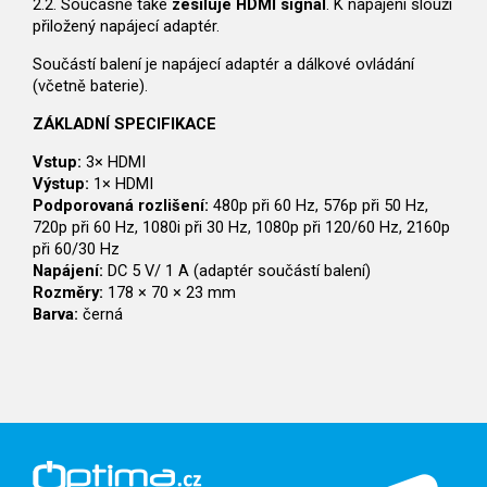
2.2. Současně také
zesiluje HDMI signál
. K napájení slouží
přiložený napájecí adaptér.
Součástí balení je napájecí adaptér a dálkové ovládání
(včetně baterie).
ZÁKLADNÍ SPECIFIKACE
Vstup:
3× HDMI
Výstup:
1× HDMI
Podporovaná rozlišení:
480p při 60 Hz, 576p při 50 Hz,
720p při 60 Hz, 1080i při 30 Hz, 1080p při 120/60 Hz, 2160p
při 60/30 Hz
Napájení:
DC 5 V/ 1 A (adaptér součástí balení)
Rozměry:
178 × 70 × 23 mm
Barva:
černá