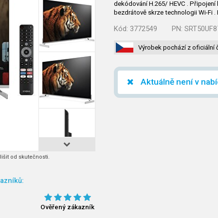
dekódování H.265/ HEVC . Připojení k
bezdrátově skrze technologii Wi-Fi .
Kód:
3772549
PN:
SRT50UF8
Výrobek pochází z oficiální 
Aktuálně není v nab
išit od skutečnosti.
azníků:
Ověřený zákazník