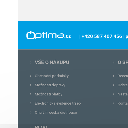
| +420 587 407 456
|
VŠE O NÁKUPU
O S
Obchodní podmínky
Recen
Možnosti dopravy
Ochra
Možnosti platby
Nasta
Elektronická evidence tržeb
Konta
Oficiální česká distribuce
BLOG