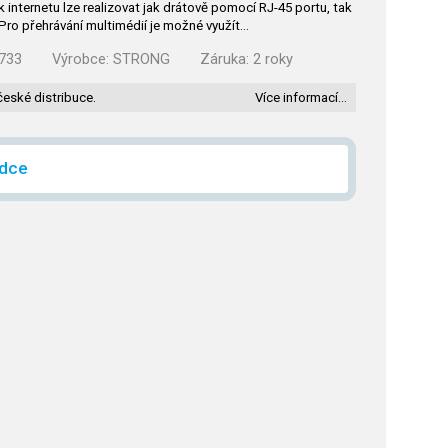
 internetu lze realizovat jak drátově pomocí RJ-45 portu, tak
 Pro přehrávání multimédií je možné využít…
733
Výrobce:
STRONG
Záruka:
2 roky
české distribuce.
Více informací…
ídce