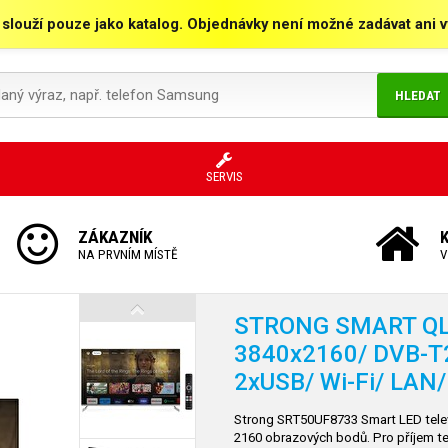
 slouží pouze jako katalog. Objednávky není možné zadávat ani vy
HLEDAT
SERVIS
ZÁKAZNÍK
NA PRVNÍM MÍSTĚ
V
STRONG SMART QLE
3840x2160/ DVB-T
2xUSB/ Wi-Fi/ LAN
Strong SRT50UF8733 Smart LED televiz
2160 obrazových bodů. Pro příjem te