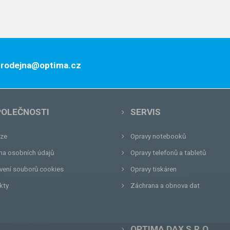
 prodejna@optima.cz
POLEČNOSTI
SERVIS
ze
Opravy notebooků
na osobních údajů
Opravy telefonů a tabletů
vení souborů cookies
Opravy tiskáren
kty
Záchrana a obnova dat
OPTIMA DAX S.R.O.