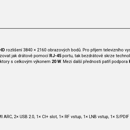
 HD
rozlišení 3840 × 2160 obrazových bodů. Pro příjem televizního vys
alizovat jak drátově pomocí
RJ-45
portu, tak bezdrátově skrze technol
duktory s celkovým výkonem
20 W
. Mezi další přednosti patří podpora
I ARC, 2× USB 2.0, 1× CI+ slot, 1× RF vstup, 1× LNB vstup, 1× S/PDIF