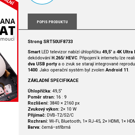
POPIS PRODUKTU
Strong SRT50UF8733
Smart
LED televizor nabízí úhlopříčku
49,5"
a
4K Ultra
dekódování
H.265/ HEVC
. Připojení k internetu lze re
dva USB porty
a o zvuk se starají integrované repro
1400
. Jako operační systém byl zvolen
Android 11
.
ZÁKLADNÍ SPECIFIKACE
Úhlopříčka:
49,5"
Poměr stran:
16 : 9
Rozlišení:
3840 × 2160 px
Zvukový výkon:
2× 10 W
Přijímač:
DVB-T2/S2/C
Rozhraní:
Wi-Fi, Bluetooth, 1× RJ-45, 2× HDMI, 1× HDM
Barva:
černá–stříbrná