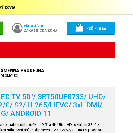
řizovat.
PŘIHLÁŠENÍ
KOŠÍK:
0
ks
ZÁKAZNICKÁ ZÓNA
KAMENNÁ PRODEJNA
 OLOMOUCI
D TV 50"/ SRT50UF8733/ UHD/
2/C/
S2/ H.265/HEVC/ 3xHDMI/
/ G/ ANDROID 11
or nabízí úhlopříčku 49,5" a 4K Ultra HD rozlišení 3840 ×
levizního vysílání je připraven DVB-T2/S2/C tuner s podporou