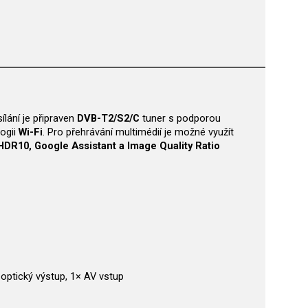
ílání je připraven
DVB-T2/S2/C
tuner s podporou
ogii
Wi-Fi
. Pro přehrávání multimédií je možné využít
HDR10, Google Assistant a Image Quality Ratio
 optický výstup, 1× AV vstup