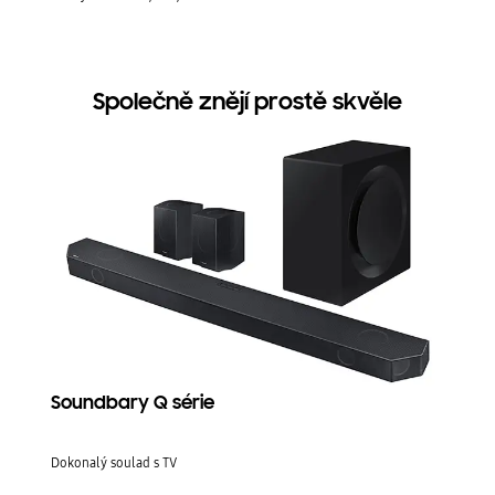
ý rež
ra ene
a zob
Společně znějí prostě skvěle
Soundbary Q série
Dokonalý soulad s TV