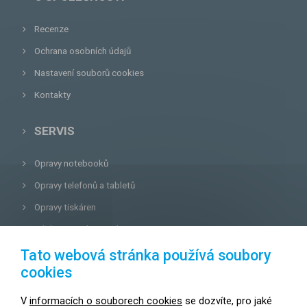
Recenze
Ochrana osobních údajů
Nastavení souborů cookies
Kontakty
SERVIS
Opravy notebooků
Opravy telefonů a tabletů
Opravy tiskáren
Záchrana a obnova dat
Tato webová stránka používá soubory
AKCE, SLEVY A NOVINKY!
cookies
Základní čištění notebooku ZDARMA!
V
informacích o souborech cookies
se dozvíte, pro jaké