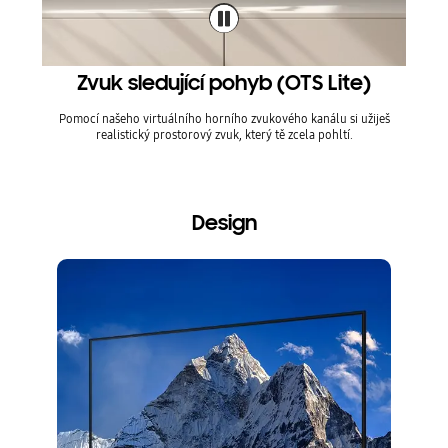
Zvuk sledující pohyb (OTS Lite)
Pomocí našeho virtuálního horního zvukového kanálu si užiješ
V re
realistický prostorový zvuk, který tě zcela pohltí.
opt
Design