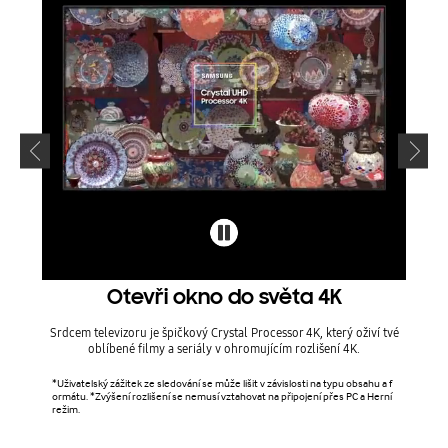
Otevři okno do světa 4K
In
Srdcem televizoru je špičkový Crystal Processor 4K, který oživí tvé
Fu
oblíbené filmy a seriály v ohromujícím rozlišení 4K.
dyn
*Uživatelský zážitek ze sledování se může lišit v závislosti na typu obsahu a f
ormátu. *Zvýšení rozlišení se nemusí vztahovat na připojení přes PC a Herní
režim.