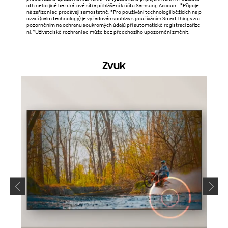
oth nebo jiné bezdrátové síti a přihlášení k účtu Samsung Account. *Připoje
ná zařízení se prodávají samostatně. *Pro používání technologií běžících na p
ozadí (calm technology) je vyžadován souhlas s používáním SmartThings a u
pozorněním na ochranu soukromých údajů při automatické registraci zaříze
ní. *Uživatelské rozhraní se může bez předchozího upozornění změnit.
Zvuk