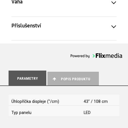
Váha
Příslušenství
PARAMETRY
POPIS PRODUKTU
Úhlopříčka displeje ("/cm)
43" / 108 cm
Typ panelu
LED