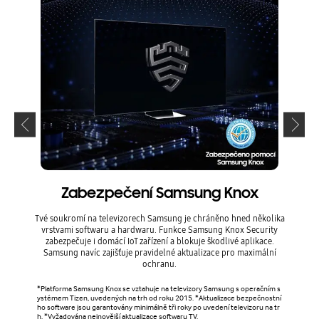
Zabezpečení Samsung Knox
Tvé soukromí na televizorech Samsung je chráněno hned několika
Snadn
vrstvami softwaru a hardwaru. Funkce Samsung Knox Security
Mod
zabezpečuje i domácí IoT zařízení a blokuje škodlivé aplikace.
ana
Samsung navíc zajišťuje pravidelné aktualizace pro maximální
anal
ochranu.
*Platforma Samsung Knox se vztahuje na televizory Samsung s operačním s
*Míra 
ystémem Tizen, uvedených na trh od roku 2015. *Aktualizace bezpečnostní
sledo
ho software jsou garantovány minimálně tři roky po uvedení televizoru na tr
zím n
h. *Vyžadována nejnovější aktualizace softwaru TV.
a se t