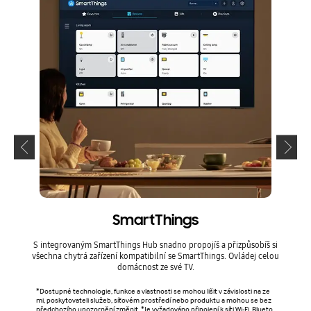
SmartThings
S integrovaným SmartThings Hub snadno propojíš a přizpůsobíš si
Spra
všechna chytrá zařízení kompatibilní se SmartThings. Ovládej celou
domácnost ze své TV.
*Obráz
aní s
*Dostupné technologie, funkce a vlastnosti se mohou lišit v závislosti na ze
mi, poskytovateli služeb, síťovém prostředí nebo produktu a mohou se bez
předchozího upozornění změnit. *Je vyžadováno připojení k síti Wi-Fi, Blueto