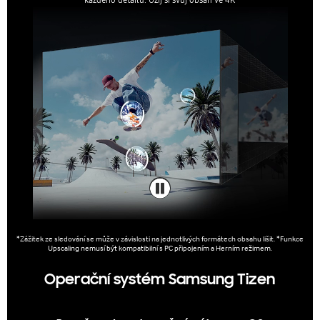
*Zážitek ze sledování se může v závislosti na jednotlivých formátech obsahu lišit. *Funkce
Upscaling nemusí být kompatibilní s PC připojením a Herním režimem.
Operační systém Samsung Tizen