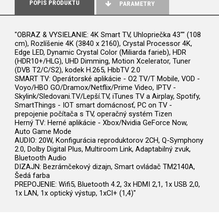
POPIS PRODUKTU
PARAMETRY
"OBRAZ & VYSIELANIE: 4K Smart TV, Uhlopriečka 43"" (108
cm), Rozlíšenie 4K (3840 x 2160), Crystal Processor 4K,
Edge LED, Dynamic Crystal Color (Miliarda farieb), HDR
(HDR10+/HLG), UHD Dimming, Motion Xcelerator, Tuner
(DVB T2/C/S2), kodek H.265, HbbTV 2.0
SMART TV: Operátorské aplikácie - O2 TV/T Mobile, VOD -
Voyo/HBO GO/Dramox/Netflix/Prime Video, IPTV -
Skylink/Sledovani.TV/Lepší.TV, iTunes TV a Airplay, Spotify,
SmartThings - IOT smart domácnosť, PC on TV -
prepojenie počítača s TV, operačný systém Tizen
Herný TV: Herné aplikácie - Xbox/Nvidia GeForce Now,
Auto Game Mode
AUDIO: 20W, Konfigurácia reproduktorov 2CH, Q-Symphony
2.0, Dolby Digital Plus, Multiroom Link, Adaptabilný zvuk,
Bluetooth Audio
DIZAJN: Bezrámčekový dizajn, Smart ovládač TM2140A,
Šedá farba
PREPOJENIE: Wifi5, Bluetooth 4.2, 3x HDMI 2,1, 1x USB 2,0,
1x LAN, 1x optický výstup, 1xCI+ (1,4)"