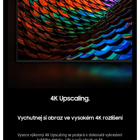
4K Upscaling.
Vychutnej si obraz ve vysokém 4K rozlišení
Vysoce výkonný 4K Upscaling se postará o dokonalé vykreslení
každého detailu. Užij si svůj obsah ve 4K