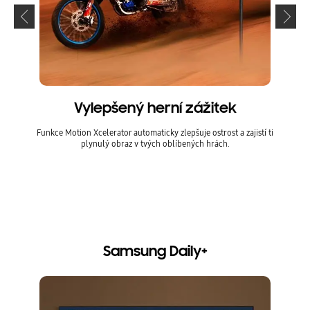
Vylepšený herní zážitek
Funkce Motion Xcelerator automaticky zlepšuje ostrost a zajistí ti
plynulý obraz v tvých oblíbených hrách.
Režim 
pro t
*Nízk
a může
Samsung Daily+