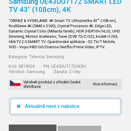
Samsung UE43DU7172 SMART LED
TV 43" (108cm), 4K
"OBRAZ & VYSIELANIE: 4K Smart TV, Uhlopriečka 43"" (108 cm),
Rozlíšenie 4K (3840 x 2160), Crystal Processor 4K, Edge LED,
Dynamic Crystal Color (Miliarda farieb), HDR (HDR10+/HLG), UHD
Dimming, Motion Xcelerator, Tuner (DVB T2/C/S2), kodek H.265,
HbbTV 2.0 SMART TV: Operátorské aplikácie - O2 TV/T Mobile,
VOD - Voyo/HBO GO/Dramox/Netflix/Prime Video, IPTV…
Kategorie:
Televize Samsung
Kód:
3819024
PN:
UE43DU7172UXXH
Výrobce:
Samsung
Záruka:
2 roky
Výrobek pochází z oficiální české
Více informací…
distribuce.
Aktuálně není v nabídce