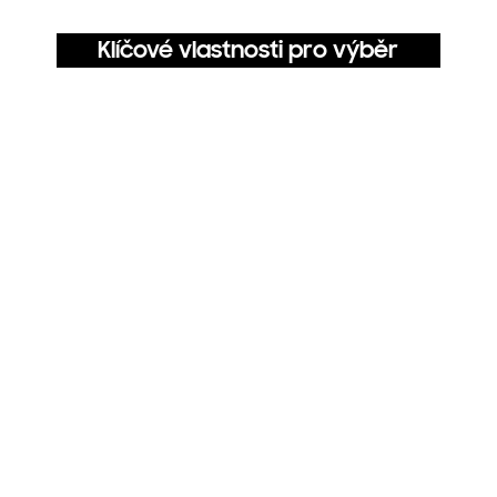
Klíčové vlastnosti pro výběr
Živé barvy
Vyladěné barvy realistický obraz
4K Upscaling
Vychutnej si obraz ve vysokém 4K rozlišení
Operační systém Samsung Tizen
Ponoř se do nekonečné zábavy s OS Samsung Tizen