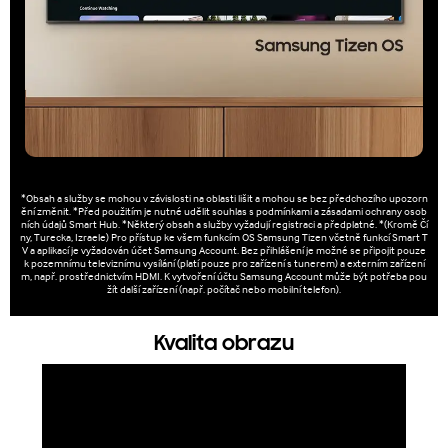
*Obsah a služby se mohou v závislosti na oblasti lišit a mohou se bez předchozího upozorn
ění změnit. *Před použitím je nutné udělit souhlas s podmínkami a zásadami ochrany osob
ních údajů Smart Hub. *Některý obsah a služby vyžadují registraci a předplatné. *(Kromě Čí
ny, Turecka, Izraele) Pro přístup ke všem funkcím OS Samsung Tizen včetně funkcí Smart T
V a aplikací je vyžadován účet Samsung Account. Bez přihlášení je možné se připojit pouze
k pozemnímu televiznímu vysílání (platí pouze pro zařízení s tunerem) a externím zařízení
m, např. prostřednictvím HDMI. K vytvoření účtu Samsung Account může být potřeba pou
žít další zařízení (např. počítač nebo mobilní telefon).
Kvalita obrazu