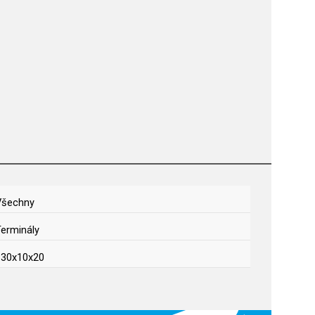
Všechny
erminály
130x10x20