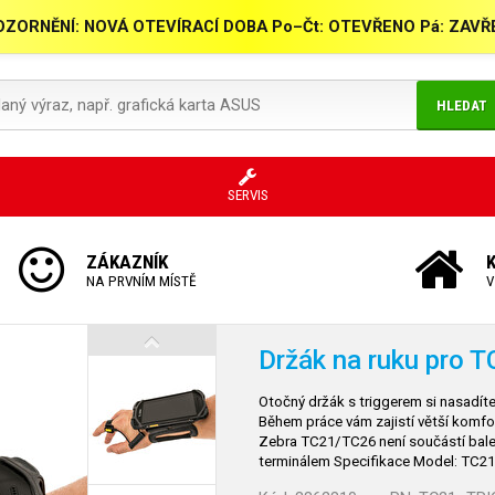
ZORNĚNÍ: NOVÁ OTEVÍRACÍ DOBA Po–Čt: OTEVŘENO Pá: ZAV
HLEDAT
SERVIS
ZÁKAZNÍK
NA PRVNÍM MÍSTĚ
V
Držák na ruku pro T
Otočný držák s triggerem si nasadíte
Během práce vám zajistí větší komfo
Zebra TC21/TC26 není součástí balení
terminálem Specifikace Model: TC21_