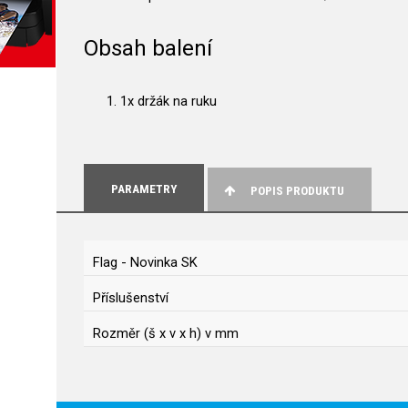
Obsah balení
1x držák na ruku
PARAMETRY
POPIS PRODUKTU
Flag - Novinka SK
Příslušenství
Rozměr (š x v x h) v mm