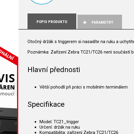
POPIS PRODUKTU
PARAMETRY
Otočný držák s triggerem
si nasadíte na ruku a uchytí
Poznámka:
Zařízení Zebra TC21/TC26 není součástí ba
Hlavní přednosti
Větší pohodlí při práci s mobilním terminálem
Specifikace
Model: TC21_trigger
Určení: držák na ruku
Kompatibilita: zařízení Zebra TC21/TC26