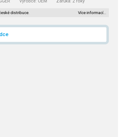
GGER
Výrobce:
OEM
Záruka:
2 roky
české distribuce.
Více informací…
ídce