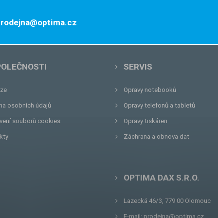
 prodejna@optima.cz
POLEČNOSTI
SERVIS
ze
Opravy notebooků
na osobních údajů
Opravy telefonů a tabletů
vení souborů cookies
Opravy tiskáren
kty
Záchrana a obnova dat
OPTIMA DAX S.R.O.
Lazecká 46/3, 779 00
Olomouc
E-mail:
prodejna@optima.cz