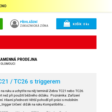
ŘENO
PŘIHLÁŠENÍ
KOŠÍK:
0
ks
ZÁKAZNICKÁ ZÓNA
KAMENNÁ PRODEJNA
 OLOMOUCI
C21 / TC26 s triggerem
 na ruku a uchytíte na něj terminál Zebra TC21 nebo TC26.
rt než při použití běžného držáku. Poznámka: Zařízení
. Hlavní přednosti Větší pohodlí při práci s mobilním
trigger Určení: držák na ruku Kompatibilita:…