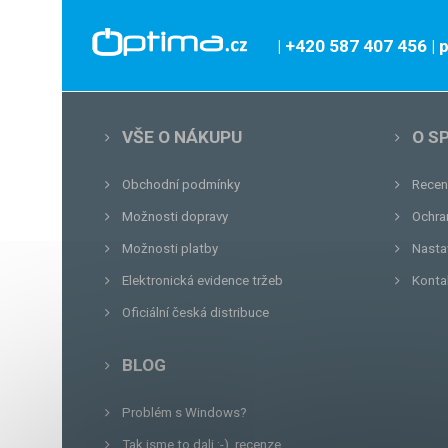
| +420 587 407 456
|
VŠE O NÁKUPU
O S
Obchodní podmínky
Recen
Možnosti dopravy
Ochra
Možnosti platby
Nasta
Elektronická evidence tržeb
Konta
Oficiální česká distribuce
BLOG
Problém s Windows?
Tak jsme to dali :-), recenze