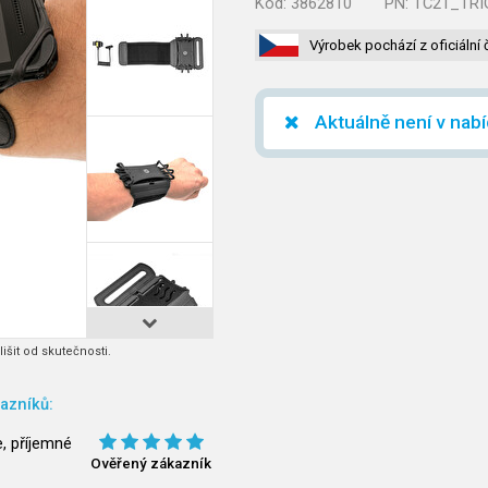
Kód:
3862810
PN:
TC21_TRI
Výrobek pochází z oficiální 
Aktuálně není v nab
išit od skutečnosti.
azníků:
, příjemné
Ověřený zákazník