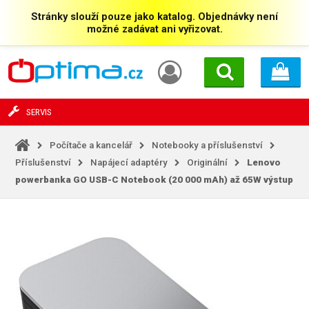
Stránky slouží pouze jako katalog. Objednávky není
možné zadávat ani vyřizovat.
SERVIS
Počítače a kancelář
Notebooky a příslušenství
Příslušenství
Napájecí adaptéry
Originální
Lenovo
powerbanka GO USB-C Notebook (20 000 mAh) až 65W výstup