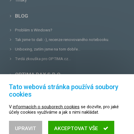
Trháky
BLOG
Problém s Windows?
Tak jsme to dali :-), recenze renovovaného notebooku.
Unboxing, zatím jsme na tom dobře...
Tvrdá zkouška pro OPTIMA.cz...
OPTIMA DAX S.R.O.
Tato webová stránka používá soubory
Lazecká 46/3, 779 00
Olomouc
cookies
E-mail:
prodejna@optima.cz
V
informacích o souborech cookies
se dozvíte, pro jaké
Zákaznická linka: +420 587 407 456
účely cookies využíváme a jak s nimi nakládat.
Servis: +420 587 407 499
UPRAVIT
AKCEPTOVAT VŠE