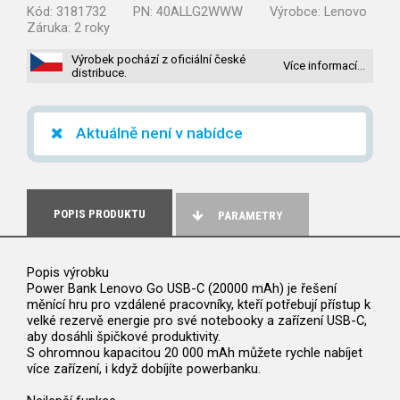
Kód:
3181732
PN:
40ALLG2WWW
Výrobce:
Lenovo
Záruka:
2 roky
Výrobek pochází z oficiální české
Více informací…
distribuce.
Aktuálně není v nabídce
POPIS PRODUKTU
PARAMETRY
Popis výrobku
Power Bank Lenovo Go USB-C (20000 mAh) je řešení
měnící hru pro vzdálené pracovníky, kteří potřebují přístup k
velké rezervě energie pro své notebooky a zařízení USB-C,
aby dosáhli špičkové produktivity.
S ohromnou kapacitou 20 000 mAh můžete rychle nabíjet
více zařízení, i když dobíjíte powerbanku.