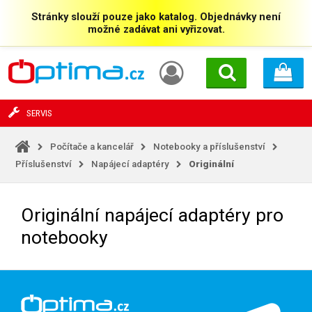
Stránky slouží pouze jako katalog. Objednávky není
možné zadávat ani vyřizovat.
SERVIS
Počítače a kancelář
Notebooky a příslušenství
Příslušenství
Napájecí adaptéry
Originální
Originální napájecí adaptéry pro
notebooky