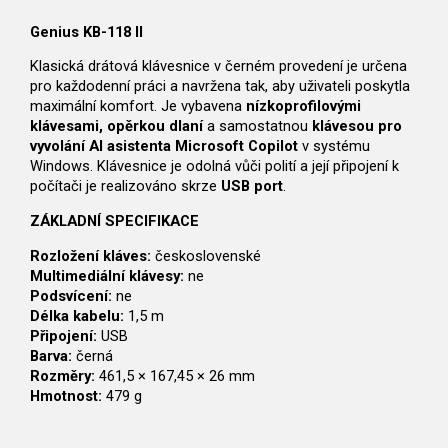
Genius KB-118 II
Klasická drátová klávesnice v černém provedení je určena
pro každodenní práci a navržena tak, aby uživateli poskytla
maximální komfort. Je vybavena
nízkoprofilovými
klávesami, opěrkou dlaní
a samostatnou
klávesou pro
vyvolání AI asistenta Microsoft Copilot
v systému
Windows. Klávesnice je odolná vůči polití a její připojení k
počítači je realizováno skrze
USB port
.
ZÁKLADNÍ SPECIFIKACE
Rozložení kláves:
československé
Multimediální klávesy:
ne
Podsvícení:
ne
Délka kabelu:
1,5 m
Připojení:
USB
Barva:
černá
Rozměry:
461,5 × 167,45 × 26 mm
Hmotnost:
479 g