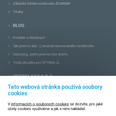
Základní čištění notebooku ZDARMA!
Trháky
BLOG
Problém s Windows?
Tak jsme to dali :-), recenze renovovaného notebooku.
Unboxing, zatím jsme na tom dobře...
Tvrdá zkouška pro OPTIMA.cz...
OPTIMA DAX S.R.O.
Tato webová stránka používá soubory
Lazecká 46/3, 779 00
Olomouc
cookies
E-mail:
prodejna@optima.cz
V
informacích o souborech cookies
se dozvíte, pro jaké
Zákaznická linka: +420 587 407 456
účely cookies využíváme a jak s nimi nakládat.
Servis: +420 587 407 499