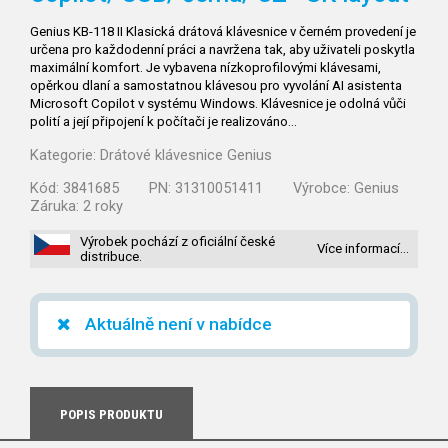
Genius KB-118 II Klasická drátová klávesnice v černém provedení je
určena pro každodenní práci a navržena tak, aby uživateli poskytla
maximální komfort. Je vybavena nízkoprofilovými klávesami,
opěrkou dlaní a samostatnou klávesou pro vyvolání AI asistenta
Microsoft Copilot v systému Windows. Klávesnice je odolná vůči
polití a její připojení k počítači je realizováno…
Kategorie:
Drátové klávesnice Genius
Kód:
3841685
PN:
31310051411
Výrobce:
Genius
Záruka:
2 roky
Výrobek pochází z oficiální české
Více informací…
distribuce.
Aktuálně není v nabídce
POPIS PRODUKTU