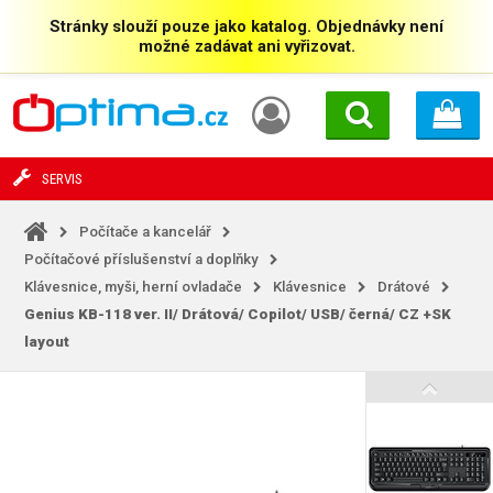
Stránky slouží pouze jako katalog. Objednávky není
možné zadávat ani vyřizovat.
SERVIS
Počítače a kancelář
Počítačové příslušenství a doplňky
Klávesnice, myši, herní ovladače
Klávesnice
Drátové
Genius KB-118 ver. II/ Drátová/ Copilot/ USB/ černá/ CZ
+SK
layout