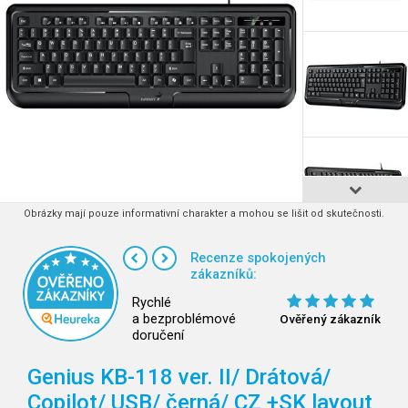
Obrázky mají pouze informativní charakter a mohou se lišit od skutečnosti.
Recenze spokojených
zákazníků:
Rychlé
a bezproblémové
Ověřený zákazník
doručení
Genius KB-118 ver. II/ Drátová/
Copilot/ USB/ černá/ CZ
+SK layout