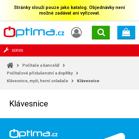
Stránky slouží pouze jako katalog. Objednávky není
možné zadávat ani vyřizovat.
SERVIS
Počítače a kancelář
Počítačové příslušenství a doplňky
Klávesnice, myši, herní ovladače
Klávesnice
Klávesnice