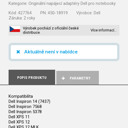
Kategorie:
Originální napájecí adaptéry Dell pro notebooky
Kód:
427764
PN:
450-18919
Výrobce:
Dell
Záruka:
2 roky
Výrobek pochází z oficiální české
Více informací…
distribuce.
Aktuálně není v nabídce
POPIS PRODUKTU
PARAMETRY
Kompatibilita
Dell Inspiron 14 (7437)
Dell Inspiron 7568
Dell Inspiron 5378
Dell XPS 11
Dell XPS 12
Dell XPS 12 MLK