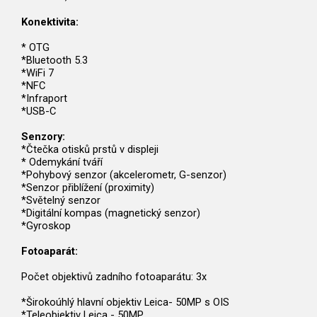
Konektivita:
* OTG
*Bluetooth 5.3
*WiFi 7
*NFC
*Infraport
*USB-C
Senzory:
*Čtečka otisků prstů v displeji
* Odemykání tváří
*Pohybový senzor (akcelerometr, G-senzor)
*Senzor přiblížení (proximity)
*Světelný senzor
*Digitální kompas (magnetický senzor)
*Gyroskop
Fotoaparát:
Počet objektivů zadního fotoaparátu: 3x
*Širokoúhlý hlavní objektiv Leica- 50MP s OIS
*Teleobjektiv Leica - 50MP