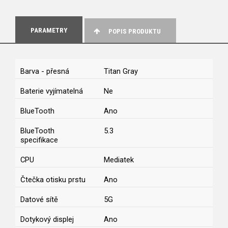
PARAMETRY
POPIS PRODUKTU
Barva - přesná
Titan Gray
Baterie vyjímatelná
Ne
BlueTooth
Ano
BlueTooth
5.3
specifikace
CPU
Mediatek
Čtečka otisku prstu
Ano
Datové sítě
5G
Dotykový displej
Ano