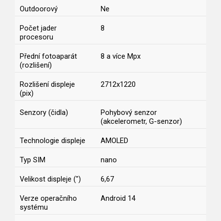
Outdoorový
Ne
Počet jader
8
procesoru
Přední fotoaparát
8 a více Mpx
(rozlišení)
Rozlišení displeje
2712x1220
(pix)
Senzory (čidla)
Pohybový senzor
(akcelerometr, G-senzor)
Technologie displeje
AMOLED
Typ SIM
nano
Velikost displeje (")
6,67
Verze operačního
Android 14
systému