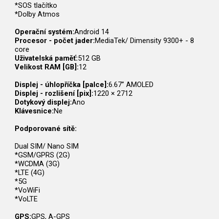
*SOS tlačítko
*Dolby Atmos
Operační systém:
Android 14
Procesor - počet jader:
MediaTek/ Dimensity 9300+ - 8
core
Uživatelská paměť:
512 GB
Velikost RAM [GB]:
12
Displej - úhlopříčka [palce]:
6.67” AMOLED
Displej - rozlišení [pix]:
1220 × 2712
Dotykový displej:
Ano
Klávesnice:
Ne
Podporované sítě:
Dual SIM/ Nano SIM
*GSM/GPRS (2G)
*WCDMA (3G)
*LTE (4G)
*5G
*VoWiFi
*VoLTE
GPS:
GPS, A-GPS