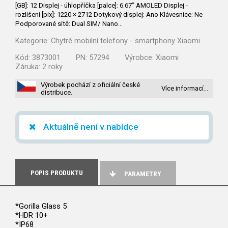
[GB]: 12 Displej - úhlopříčka [palce]: 6.67” AMOLED Displej -
rozlišení [pix]: 1220 × 2712 Dotykový displej: Ano Klávesnice: Ne
Podporované sítě: Dual SIM/ Nano…
Kategorie:
Chytré mobilní telefony - smartphony Xiaomi
Kód:
3873001
PN:
57294
Výrobce:
Xiaomi
Záruka:
2 roky
Výrobek pochází z oficiální české
Více informací…
distribuce.
Aktuálně není v nabídce
POPIS PRODUKTU
PARAMETRY
*Gorilla Glass 5
*HDR 10+
*IP68