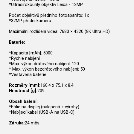
*Ultraširokoúhlý objektiv Leica - 12MP
Počet objektivů předního fotoaparátu: 1x
*32MP přední kamera
Maximální rozlišení videa: 7680 × 4320 (8K Ultra HD)
Baterie:
*Kapacita [mAh]: 5000
*Rychlé nabíjení
*Max. výkon drátového nabíjení: 120
* Max. výkon bezdrátového nabíjení: 50
*Vestavěná baterie
Rozměry [mm]:
160.4 x 75.1 x 8.4
Hmotnost [g]:
209
Obsah balení:
*Fólie na displej (nalepená z výroby)
*Nabíjecí kabel (USB-A na USB-C)
Záruka:
24 měs.