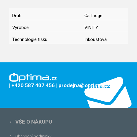
Druh
Cartridge
Výrobce
VINITY
Technologie tisku
Inkoustová
| +420 587 407 456
| prodejna@optima.cz
VŠE O NÁKUPU
Obchodní podmínky