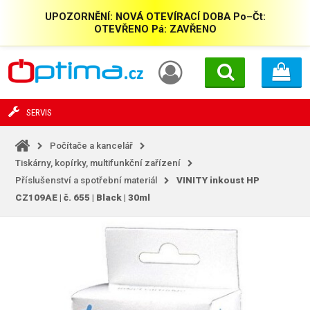
UPOZORNĚNÍ: NOVÁ OTEVÍRACÍ DOBA Po–Čt:
OTEVŘENO Pá: ZAVŘENO
SERVIS
Počítače a kancelář
Tiskárny, kopírky, multifunkční zařízení
Příslušenství a spotřební materiál
VINITY inkoust HP
CZ109AE | č. 655 | Black | 30ml