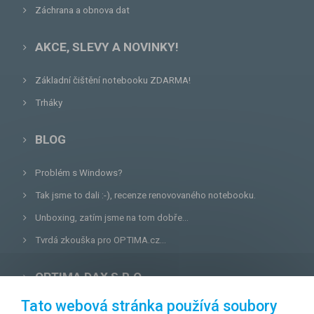
Záchrana a obnova dat
AKCE, SLEVY A NOVINKY!
Základní čištění notebooku ZDARMA!
Trháky
BLOG
Problém s Windows?
Tak jsme to dali :-), recenze renovovaného notebooku.
Unboxing, zatím jsme na tom dobře...
Tvrdá zkouška pro OPTIMA.cz...
OPTIMA DAX S.R.O.
Tato webová stránka používá soubory
Lazecká 46/3, 779 00
Olomouc