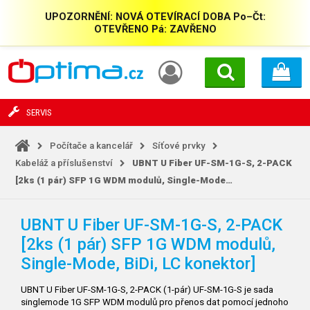
UPOZORNĚNÍ: NOVÁ OTEVÍRACÍ DOBA Po–Čt:
OTEVŘENO Pá: ZAVŘENO
SERVIS
Počítače a kancelář
Síťové prvky
Kabeláž a příslušenství
UBNT U Fiber UF-SM-1G-S, 2-PACK
[2ks (1 pár) SFP 1G WDM modulů, Single-Mode…
UBNT U Fiber UF-SM-1G-S, 2-PACK
[2ks (1 pár) SFP 1G WDM modulů,
Single-Mode, BiDi, LC konektor]
UBNT U Fiber UF-SM-1G-S, 2-PACK (1-pár) UF-SM-1G-S je sada
singlemode 1G SFP WDM modulů pro přenos dat pomocí jednoho