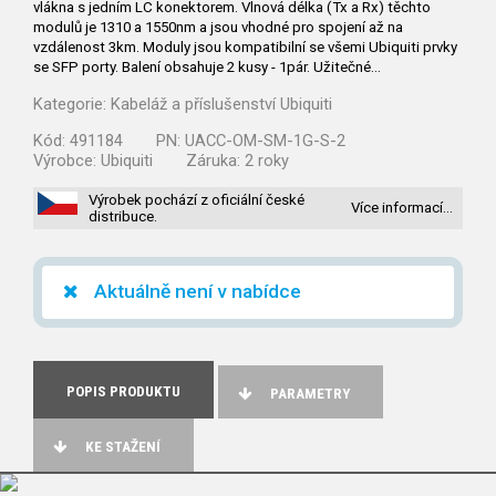
vlákna s jedním LC konektorem. Vlnová délka (Tx a Rx) těchto
modulů je 1310 a 1550nm a jsou vhodné pro spojení až na
vzdálenost 3km. Moduly jsou kompatibilní se všemi Ubiquiti prvky
se SFP porty. Balení obsahuje 2 kusy - 1pár. Užitečné…
Kategorie:
Kabeláž a příslušenství Ubiquiti
Kód:
491184
PN:
UACC-OM-SM-1G-S-2
Výrobce:
Ubiquiti
Záruka:
2 roky
Výrobek pochází z oficiální české
Více informací…
distribuce.
Aktuálně není v nabídce
POPIS PRODUKTU
PARAMETRY
KE STAŽENÍ