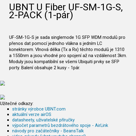
UBNT U Fiber UF-SM-1G-S,
2-PACK (1-pár)
UF-SM-1G-S je sada singlemode 1G SFP WDM modulů pro
přenos dat pomocí jednoho vlákna s jedním LC
konektorem. Vlnová délka (Tx a Rx) těchto modulů je 1310
a 1550nm a jsou vhodné pro spojení až na vzdálenost 3km.
Moduly jsou kompatibilní se všemi Ubiquiti prvky se SFP
porty. Balení obsahuje 2 kusy - 1pár.
Užitečné odkazy:
stránky výrobce UBNT.com
aktuální verze airOS
datasheety, uživatelské příručky
výpočet parametrů bezdrátového spoje - AirLink
návody pro začátečníky - BeansTalk