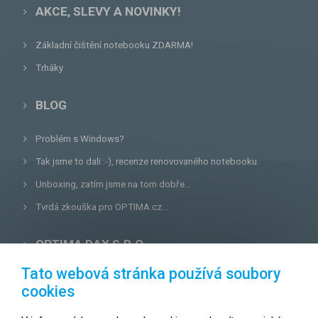
AKCE, SLEVY A NOVINKY!
Základní čištění notebooku ZDARMA!
Trháky
BLOG
Problém s Windows?
Tak jsme to dali :-), recenze renovovaného notebooku.
Unboxing, zatím jsme na tom dobře...
Tvrdá zkouška pro OPTIMA.cz...
OPTIMA DAX S.R.O.
Tato webová stránka používá soubory
Lazecká 46/3, 779 00
Olomouc
cookies
E-mail:
prodejna@optima.cz