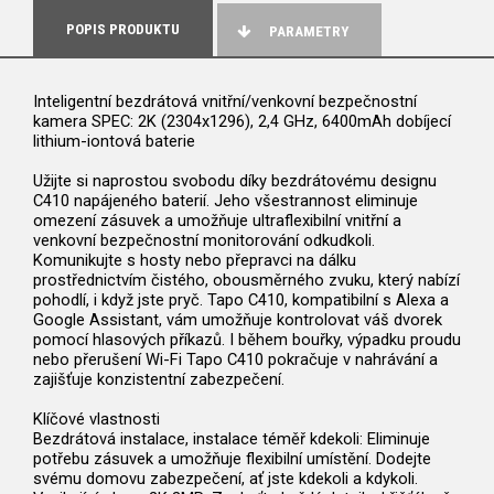
POPIS PRODUKTU
PARAMETRY
Inteligentní bezdrátová vnitřní/venkovní bezpečnostní
kamera SPEC: 2K (2304x1296), 2,4 GHz, 6400mAh dobíjecí
lithium-iontová baterie
Užijte si naprostou svobodu díky bezdrátovému designu
C410 napájeného baterií. Jeho všestrannost eliminuje
omezení zásuvek a umožňuje ultraflexibilní vnitřní a
venkovní bezpečnostní monitorování odkudkoli.
Komunikujte s hosty nebo přepravci na dálku
prostřednictvím čistého, obousměrného zvuku, který nabízí
pohodlí, i když jste pryč. Tapo C410, kompatibilní s Alexa a
Google Assistant, vám umožňuje kontrolovat váš dvorek
pomocí hlasových příkazů. I během bouřky, výpadku proudu
nebo přerušení Wi-Fi Tapo C410 pokračuje v nahrávání a
zajišťuje konzistentní zabezpečení.
Klíčové vlastnosti
Bezdrátová instalace, instalace téměř kdekoli: Eliminuje
potřebu zásuvek a umožňuje flexibilní umístění. Dodejte
svému domovu zabezpečení, ať jste kdekoli a kdykoli.