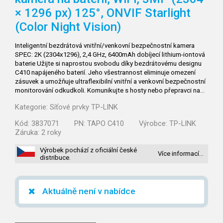
× 1296 px) 125°, ONVIF Starlight
(Color Night Vision)
Inteligentní bezdrátová vnitřní/venkovní bezpečnostní kamera
SPEC: 2K (2304x1296), 2,4 GHz, 6400mAh dobíjecí lithium-iontová
baterie Užijte si naprostou svobodu díky bezdrátovému designu
C410 napájeného baterií. Jeho všestrannost eliminuje omezení
zásuvek a umožňuje ultraflexibilní vnitřní a venkovní bezpečnostní
monitorování odkudkoli. Komunikujte s hosty nebo přepravci na…
Kategorie:
Síťové prvky TP-LINK
Kód:
3837071
PN:
TAPO C410
Výrobce:
TP-LINK
Záruka:
2 roky
Výrobek pochází z oficiální české
Více informací…
distribuce.
Aktuálně není v nabídce