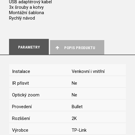
USB adaptérový kabel
3x šrouby a kotvy
Montážní šablona
Rychlý návod
PARAMETRY
POPIS PRODUKTU
Instalace
Venkovní i vnitřní
IR přísvit
Ne
Optický zoom
Ne
Provedení
Bullet
Rozlišení
2K
Výrobce
TP-Link