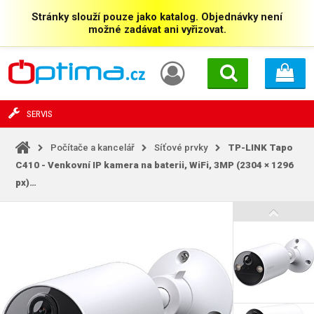
Stránky slouží pouze jako katalog. Objednávky není
možné zadávat ani vyřizovat.
SERVIS
Počítače a kancelář
Síťové prvky
TP-LINK Tapo
C410 - Venkovní IP kamera na baterii, WiFi, 3MP (2304 × 1296
px)…