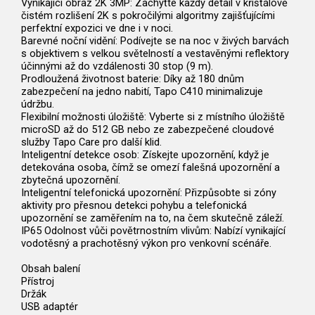
Vynikající obraz 2K 3MP: Zachyťte každý detail v křišťálově
čistém rozlišení 2K s pokročilými algoritmy zajišťujícími
perfektní expozici ve dne i v noci.
Barevné noční vidění: Podívejte se na noc v živých barvách
s objektivem s velkou světelností a vestavěnými reflektory
účinnými až do vzdálenosti 30 stop (9 m).
Prodloužená životnost baterie: Díky až 180 dnům
zabezpečení na jedno nabití, Tapo C410 minimalizuje
údržbu.
Flexibilní možnosti úložiště: Vyberte si z místního úložiště
microSD až do 512 GB nebo ze zabezpečené cloudové
služby Tapo Care pro další klid.
Inteligentní detekce osob: Získejte upozornění, když je
detekována osoba, čímž se omezí falešná upozornění a
zbytečná upozornění.
Inteligentní telefonická upozornění: Přizpůsobte si zóny
aktivity pro přesnou detekci pohybu a telefonická
upozornění se zaměřením na to, na čem skutečně záleží.
IP65 Odolnost vůči povětrnostním vlivům: Nabízí vynikající
vodotěsný a prachotěsný výkon pro venkovní scénáře.
Obsah balení
Přístroj
Držák
USB adaptér