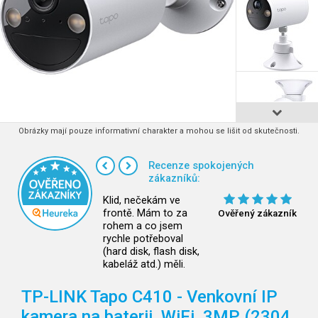
Obrázky mají pouze informativní charakter a mohou se lišit od skutečnosti.
Recenze spokojených
zákazníků:
Klid, nečekám ve
frontě. Mám to za
Ověřený zákazník
rohem a co jsem
rychle potřeboval
(hard disk, flash disk,
kabeláž atd.) měli.
TP-LINK Tapo C410 - Venkovní IP
kamera na baterii, WiFi, 3MP (2304