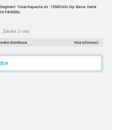
gment: Toner Kapacita str.: 15500 Info čip: Barva: černá
SYS PA5000x
Záruka:
2 roky
české distribuce.
Více informací…
ídce