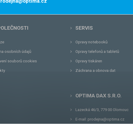
 prodejna@optima.cz
POLEČNOSTI
SERVIS
ze
Opravy notebooků
na osobních údajů
Opravy telefonů a tabletů
vení souborů cookies
Opravy tiskáren
kty
Záchrana a obnova dat
OPTIMA DAX S.R.O.
Lazecká 46/3, 779 00
Olomouc
E-mail:
prodejna@optima.cz
Zákaznická linka: +420 587 407 4