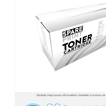
Obrázky mají pouze informativní charakter a mohou se l