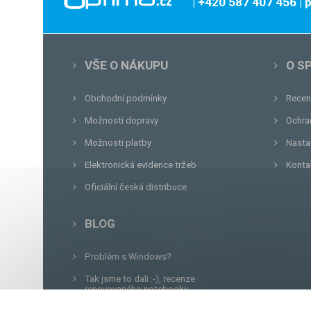
| +420 587 407 456
|
VŠE O NÁKUPU
O S
Obchodní podmínky
Recen
Možnosti dopravy
Ochra
Možnosti platby
Nasta
Elektronická evidence tržeb
Konta
Oficiální česká distribuce
BLOG
Problém s Windows?
Tak jsme to dali :-), recenze
renovovaného notebooku.