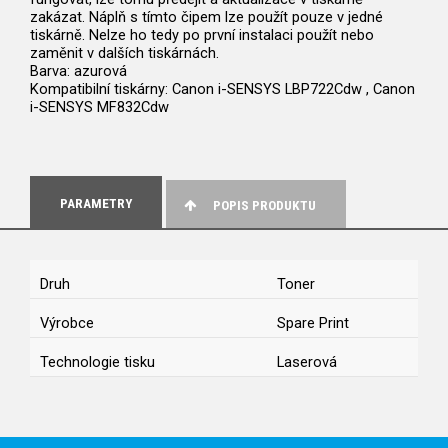
zakázat. Náplň s tímto čipem lze použít pouze v jedné
tiskárně. Nelze ho tedy po první instalaci použít nebo
zaměnit v dalších tiskárnách.
Barva: azurová
Kompatibilní tiskárny: Canon i-SENSYS LBP722Cdw , Canon
i-SENSYS MF832Cdw
PARAMETRY
POPIS PRODUKTU
Druh
Toner
Výrobce
Spare Print
Technologie tisku
Laserová