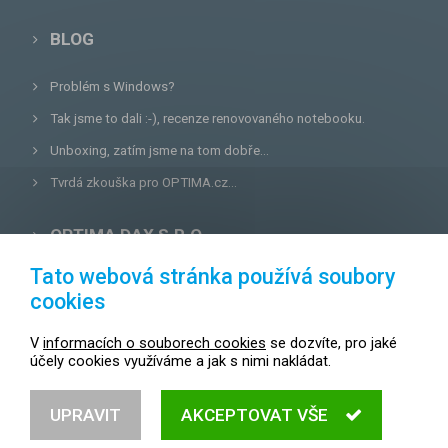
BLOG
Problém s Windows?
Tak jsme to dali :-), recenze renovovaného notebooku.
Unboxing, zatím jsme na tom dobře...
Tvrdá zkouška pro OPTIMA.cz...
OPTIMA DAX S.R.O.
Tato webová stránka používá soubory
Lazecká 46/3, 779 00
Olomouc
cookies
E-mail:
prodejna@optima.cz
V
informacích o souborech cookies
se dozvíte, pro jaké
Zákaznická linka: +420 587 407 456
účely cookies využíváme a jak s nimi nakládat.
Servis: +420 587 407 499
UPRAVIT
AKCEPTOVAT VŠE
© 2004 - 2026
OPTIMA.cz,
všechna práva vyhrazena.