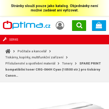
Stránky slouží pouze jako katalog. Objednávky není
možné zadávat ani vyřizovat.
SERVIS
Počítače a kancelář
Tiskárny, kopírky, multifunkční zařízení
Příslušenství a spotřební materiál
Tonery
SPARE PRINT
kompatibilní toner CRG-064H Cyan (10500 str.) pro tiskárny
Canon…