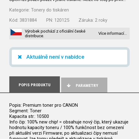
Kategorie:
Tonery do tiskáren
Kód:
3831884
PN:
120125
Záruka:
2 roky
Výrobek pochází z oficiální české
Více informací…
distribuce.
Aktuálně není v nabídce
POPIS PRODUKTU
PARAMETRY
Popis: Premium toner pro CANON
Segment: Toner
Kapacita str.: 10500
Info čip: 100% new chip! = obsahuje nový čip, který ukazuje
hodnotu kapacity toneru / 100% funkčnost bez omezení
při aktuální verzi Firmware; po aktualizaci čipy nemusí
fungovat, lze tomu předejít a aktualizace v tiskárně