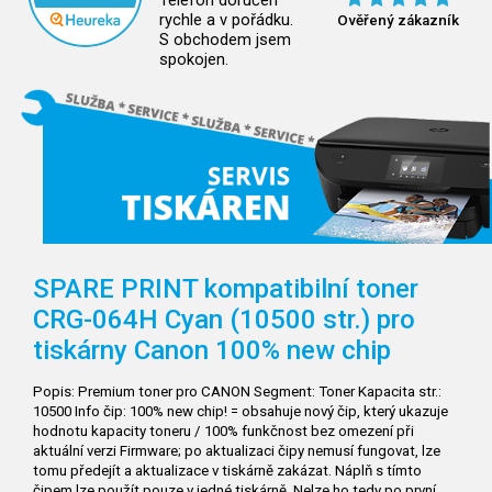
Telefon doručen
rychle a v pořádku.
Ověřený zákazník
S obchodem jsem
spokojen.
SPARE PRINT kompatibilní toner
CRG-064H Cyan (10500 str.) pro
tiskárny Canon 100% new chip
Popis: Premium toner pro CANON Segment: Toner Kapacita str.:
10500 Info čip: 100% new chip! = obsahuje nový čip, který ukazuje
hodnotu kapacity toneru / 100% funkčnost bez omezení při
aktuální verzi Firmware; po aktualizaci čipy nemusí fungovat, lze
tomu předejít a aktualizace v tiskárně zakázat. Náplň s tímto
čipem lze použít pouze v jedné tiskárně. Nelze ho tedy po první…