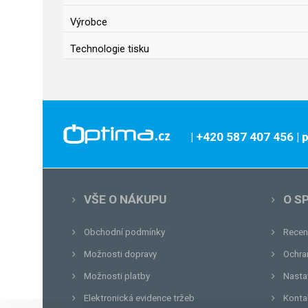
Výrobce
Technologie tisku
| +420 587 407 456
|
VŠE O NÁKUPU
O S
Obchodní podmínky
Recen
Možnosti dopravy
Ochra
Možnosti platby
Nasta
Elektronická evidence tržeb
Konta