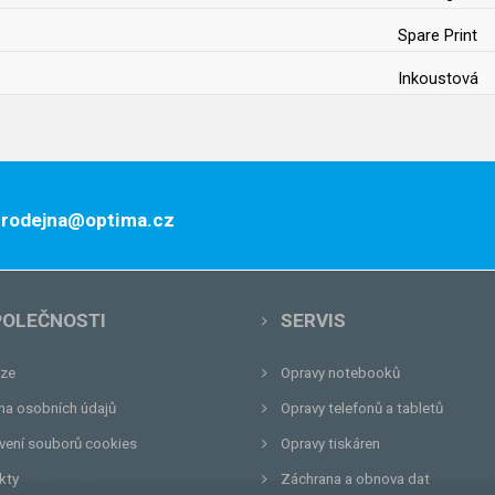
Spare Print
Inkoustová
 prodejna@optima.cz
POLEČNOSTI
SERVIS
ze
Opravy notebooků
na osobních údajů
Opravy telefonů a tabletů
vení souborů cookies
Opravy tiskáren
kty
Záchrana a obnova dat