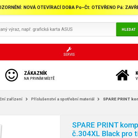
ZORNĚNÍ: NOVÁ OTEVÍRACÍ DOBA Po–Čt: OTEVŘENO Pá: ZAV
HLEDAT
SERVIS
ZÁKAZNÍK
NA PRVNÍM MÍSTĚ
V
kční zařízení
Příslušenství a spotřební materiál
SPARE PRINT komp
SPARE PRINT kompa
č.304XL Black pro 