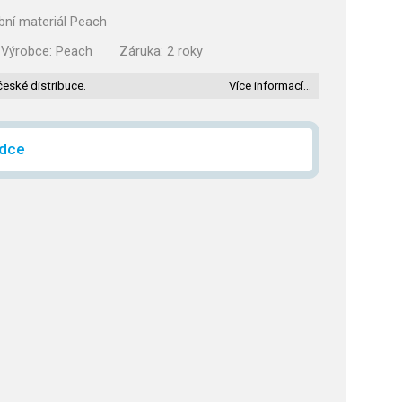
ební materiál Peach
Výrobce:
Peach
Záruka:
2 roky
české distribuce.
Více informací…
ídce