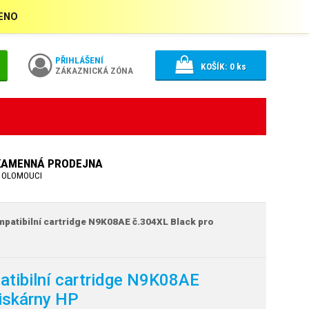
ŘENO
PŘIHLÁŠENÍ
KOŠÍK:
0
ks
ZÁKAZNICKÁ ZÓNA
KAMENNÁ PRODEJNA
 OLOMOUCI
atibilní cartridge N9K08AE č.304XL Black pro
tibilní cartridge N9K08AE
tiskárny HP