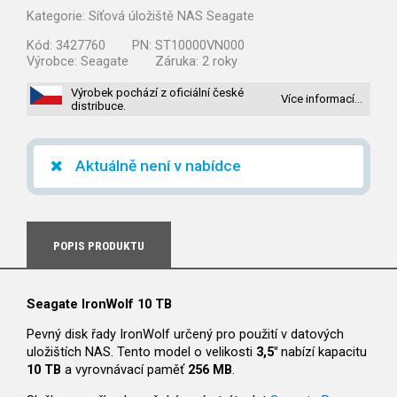
Kategorie:
Síťová úložiště NAS Seagate
Kód:
3427760
PN:
ST10000VN000
Výrobce:
Seagate
Záruka:
2 roky
Výrobek pochází z oficiální české
Více informací…
distribuce.
Aktuálně není v nabídce
POPIS PRODUKTU
Seagate IronWolf 10 TB
Pevný disk řady IronWolf určený pro použití v datových
uložištích NAS. Tento model o velikosti
3,5"
nabízí kapacitu
10 TB
a vyrovnávací paměť
256 MB
.