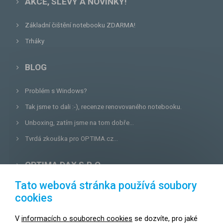
AKCE, SLEVY A NOVINKY!
Základní čištění notebooku ZDARMA!
Trháky
BLOG
Problém s Windows?
Tak jsme to dali :-), recenze renovovaného notebooku.
Unboxing, zatím jsme na tom dobře...
Tvrdá zkouška pro OPTIMA.cz...
OPTIMA DAX S.R.O.
Tato webová stránka používá soubory
Lazecká 46/3, 779 00
Olomouc
cookies
E-mail:
prodejna@optima.cz
V
informacích o souborech cookies
se dozvíte, pro jaké
Zákaznická linka: +420 587 407 456