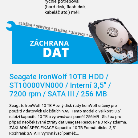
rychle potřeboval
(hard disk, flash disk,
kabeláž atd.) měli.
Seagate IronWolf 10TB HDD /
ST10000VN000 / Interní 3,5" /
7200 rpm / SATA III / 256 MB
Seagate IronWolf 10 TB Pevný disk řady IronWolf určený pro
použití v datových uložištích NAS. Tento model o velikosti 3,5"
nabízí kapacitu 10 TB a vyrovnávací paměť 256 MB . Služba pro
případ neočekávané ztráty dat Seagate Rescue na 3 roky zdarma.
ZÁKLADNÍ SPECIFIKACE Kapacita: 10 TB Formát disku: 3,5"
Rozhraní: SATA III Vyrovnávací paměť:…