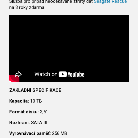
Služba pro případ neočekávané ztráty dat
Seagate Rescue
na 3 roky zdarma.
ZÁKLADNÍ SPECIFIKACE
Kapacita:
10 TB
Formát disku:
3,5"
Rozhraní:
SATA III
Vyrovnávací paměť:
256 MB