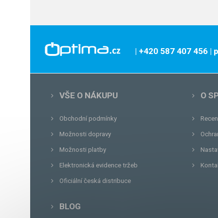
| +420 587 407 456
|
VŠE O NÁKUPU
O S
Obchodní podmínky
Recen
Možnosti dopravy
Ochra
Možnosti platby
Nasta
Elektronická evidence tržeb
Konta
Oficiální česká distribuce
BLOG