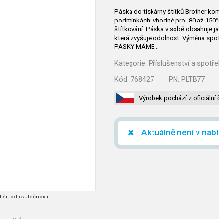
Páska do tiskárny štítků Brother ko
podmínkách: vhodné pro -80 až 150°C 
štítkování. Páska v sobě obsahuje jak
která zvyšuje odolnost. Výměna spo
PÁSKY MÁME…
Kategorie:
Příslušenství a spotře
Kód:
768427
PN:
PLTB77
Výrobek pochází z oficiální 
Aktuálně není v nab
išit od skutečnosti.