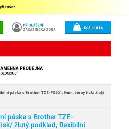
řizovat.
PŘIHLÁŠENÍ
KOŠÍK:
0
ks
ZÁKAZNICKÁ ZÓNA
KAMENNÁ PRODEJNA
 OLOMOUCI
ibilní páska s Brother TZE-FX621,9mm, černý tisk/
žlutý
lní páska s Brother TZE-
isk/
žlutý podklad, flexibilní