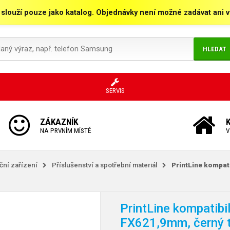
 slouží pouze jako katalog. Objednávky není možné zadávat ani vy
HLEDAT
SERVIS
ZÁKAZNÍK
NA PRVNÍM MÍSTĚ
V
kční zařízení
Příslušenství a spotřební materiál
PrintLine kompat
PrintLine kompatibi
FX621,9mm, černý t