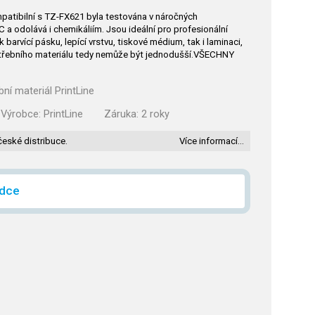
mpatibilní s TZ-FX621 byla testována v náročných
a odolává i chemikáliím. Jsou ideální pro profesionální
 barvící pásku, lepící vrstvu, tiskové médium, tak i laminaci,
třebního materiálu tedy nemůže být jednodušší.VŠECHNY
bní materiál PrintLine
Výrobce:
PrintLine
Záruka:
2 roky
české distribuce.
Více informací…
ídce