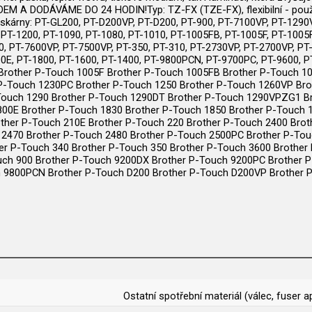
 DODÁVÁME DO 24 HODIN!Typ: TZ-FX (TZE-FX), flexibilní - použití 
iskárny: PT-GL200, PT-D200VP, PT-D200, PT-900, PT-7100VP, PT-129
PT-1200, PT-1090, PT-1080, PT-1010, PT-1005FB, PT-1005F, PT-1005F
0, PT-7600VP, PT-7500VP, PT-350, PT-310, PT-2730VP, PT-2700VP, PT
00E, PT-1800, PT-1600, PT-1400, PT-9800PCN, PT-9700PC, PT-9600, P
0 Brother P-Touch 1005F Brother P-Touch 1005FB Brother P-Touch 
 P-Touch 1230PC Brother P-Touch 1250 Brother P-Touch 1260VP Bro
ouch 1290 Brother P-Touch 1290DT Brother P-Touch 1290VPZG1 Bro
800E Brother P-Touch 1830 Brother P-Touch 1850 Brother P-Touch 
ther P-Touch 210E Brother P-Touch 220 Brother P-Touch 2400 Bro
 2470 Brother P-Touch 2480 Brother P-Touch 2500PC Brother P-To
er P-Touch 340 Brother P-Touch 350 Brother P-Touch 3600 Brother
ch 900 Brother P-Touch 9200DX Brother P-Touch 9200PC Brother P
h 9800PCN Brother P-Touch D200 Brother P-Touch D200VP Brother 
Ostatní spotřební materiál (válec, fuser a