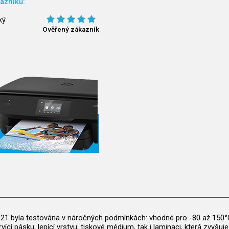
azníků:
ký
Ověřený zákazník
621 byla testována v náročných podmínkách: vhodné pro -80 až 150°C 
vící pásku, lepící vrstvu, tiskové médium, tak i laminaci, která zvyš