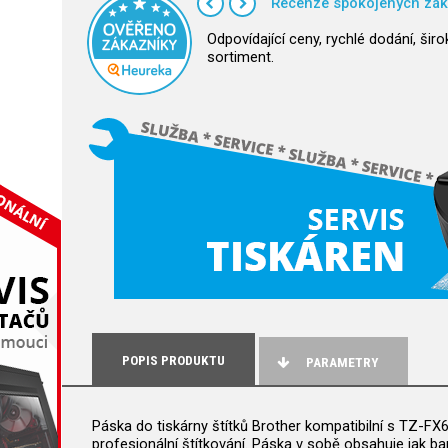
Recenze spokojených zák
Odpovídající ceny, rychlé dodání, širo
sortiment.
POPIS PRODUKTU
PARAMETRY
Páska do tiskárny štítků Brother kompatibilní s TZ-FX
profesionální štítkování. Páska v sobě obsahuje jak bar