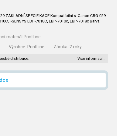
G-029 ZÁKLADNÍ SPECIFIKACE Kompatibilní s: Canon CRG-029
010C, i-SENSYS LBP-7018C, LBP-7010c, LBP-7018c Barva:
bní materiál PrintLine
Výrobce:
PrintLine
Záruka:
2 roky
české distribuce.
Více informací…
ídce