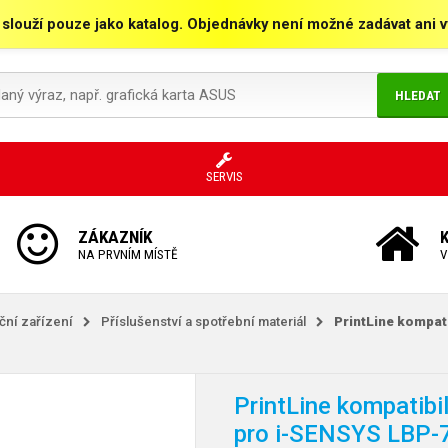
 slouží pouze jako katalog. Objednávky není možné zadávat ani vy
HLEDAT
SERVIS
ZÁKAZNÍK
NA PRVNÍM MÍSTĚ
V
kční zařízení
Příslušenství a spotřební materiál
PrintLine kompat
PrintLine kompatibi
pro i-SENSYS LBP-