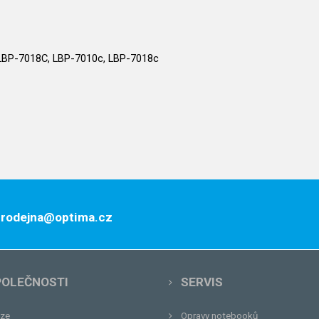
BP-7018C, LBP-7010c, LBP-7018c
 prodejna@optima.cz
POLEČNOSTI
SERVIS
ze
Opravy notebooků