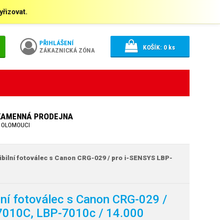
řizovat.
PŘIHLÁŠENÍ
KOŠÍK:
0
ks
ZÁKAZNICKÁ ZÓNA
KAMENNÁ PRODEJNA
 OLOMOUCI
ibilní fotoválec s Canon CRG-029 / pro i-SENSYS LBP-
lní fotoválec s Canon CRG-029 /
7010C, LBP-7010c / 14.000