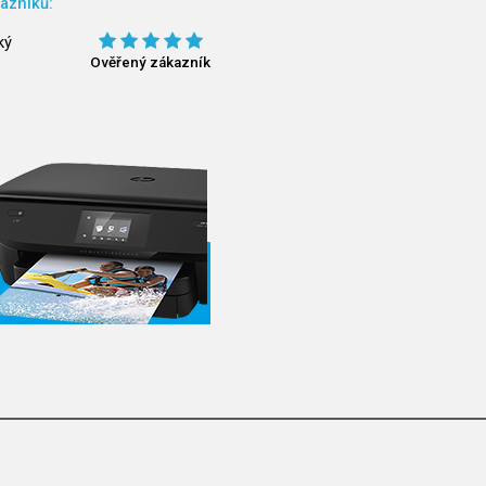
azníků:
ký
Ověřený zákazník