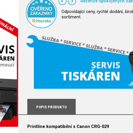
Recenze spokojených zák
Odpovídající ceny, rychlé dodání, širo
sortiment.
POPIS PRODUKTU
Printline kompatibilní s Canon CRG-029