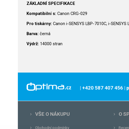
ZÁKLADNÍ SPECIFIKACE
Kompatibilní s:
Canon CRG-029
Pro tiskárny:
Canon i-SENSYS LBP-7010C, i-SENSYS L
Barva:
černá
Výdrž:
14000 stran
| +420 587 407 456
|
VŠE O NÁKUPU
O S
Obchodní podmínky
Recen