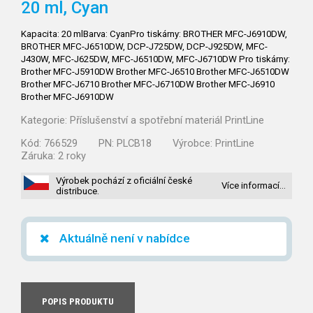
20 ml, Cyan
Kapacita: 20 mlBarva: CyanPro tiskárny: BROTHER MFC-J6910DW,
BROTHER MFC-J6510DW, DCP-J725DW, DCP-J925DW, MFC-
J430W, MFC-J625DW, MFC-J6510DW, MFC-J6710DW Pro tiskárny:
Brother MFC-J5910DW Brother MFC-J6510 Brother MFC-J6510DW
Brother MFC-J6710 Brother MFC-J6710DW Brother MFC-J6910
Brother MFC-J6910DW
Kategorie:
Příslušenství a spotřební materiál PrintLine
Kód:
766529
PN:
PLCB18
Výrobce:
PrintLine
Záruka:
2 roky
Výrobek pochází z oficiální české
Více informací…
distribuce.
Aktuálně není v nabídce
POPIS PRODUKTU