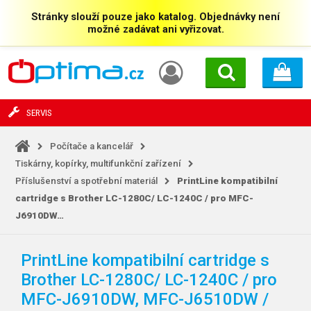
Stránky slouží pouze jako katalog. Objednávky není
možné zadávat ani vyřizovat.
SERVIS
Počítače a kancelář
Tiskárny, kopírky, multifunkční zařízení
Příslušenství a spotřební materiál
PrintLine kompatibilní
cartridge s Brother LC-1280C/
LC-1240C / pro MFC-
J6910DW…
PrintLine kompatibilní cartridge s
Brother LC-1280C/
LC-1240C / pro
MFC-J6910DW, MFC-J6510DW /