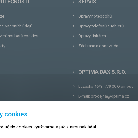
POLEČNOSTI
SERVIS
ze
Opravy notebooků
na osobních údajů
Opravy telefonů a tabletů
vení souborů cookies
Opravy tiskáren
kty
Záchrana a obnova dat
OPTIMA DAX S.R.O.
Lazecká 46/3, 779 00
Olomouc
E-mail:
prodejna@optima.cz
Zákaznická linka: +420 587 407 4
y cookies
Servis: +420 587 407 499
ké účely cookies využíváme a jak s nimi nakládat.