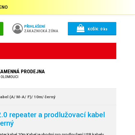
ŘENO
PŘIHLÁŠENÍ
KOŠÍK:
0
ks
ZÁKAZNICKÁ ZÓNA
KAMENNÁ PRODEJNA
 OLOMOUCI
abel (A/
M-A/
F)/ 10m/ černý
0 repeater a prodlužovací kabel
černý
eater kabel 10m Kabel je vhodný pro prodloužení USB kabelu,