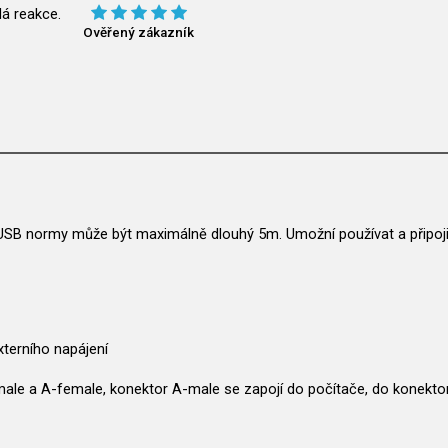
lá reakce.
Ověřený zákazník
 USB normy může být maximálně dlouhý 5m. Umožní používat a připojit
xterního napájení
male a A-female, konektor A-male se zapojí do počítače, do konektor