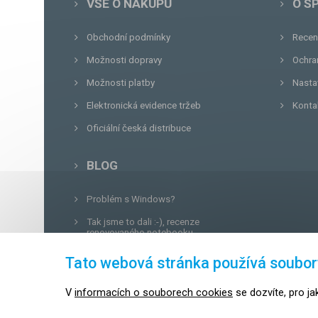
VŠE O NÁKUPU
O S
Obchodní podmínky
Recen
Možnosti dopravy
Ochra
Možnosti platby
Nasta
Elektronická evidence tržeb
Konta
Oficiální česká distribuce
BLOG
Problém s Windows?
Tak jsme to dali :-), recenze
renovovaného notebooku.
Unboxing, zatím jsme na tom dobře...
Tato webová stránka používá soubor
Tvrdá zkouška pro OPTIMA.cz...
V
informacích o souborech cookies
se dozvíte, pro ja