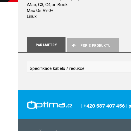
iMac, G3, G4,or iBook
Mac Os V9.0+
Linux
PARAMETRY
POPIS PRODUKTU
Specifikace kabelu / redukce
| +420 587 407 456
|