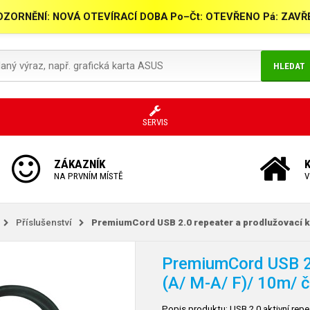
ZORNĚNÍ: NOVÁ OTEVÍRACÍ DOBA Po–Čt: OTEVŘENO Pá: ZAV
HLEDAT
SERVIS
ZÁKAZNÍK
NA PRVNÍM MÍSTĚ
V
Příslušenství
PremiumCord USB 2.0 repeater a prodlužovací k
PremiumCord USB 2.
(A/
M-A/
F)/ 10m/ 
Popis produktu: USB 2.0 aktivní rep