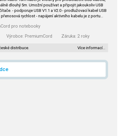
lně dlouhý 5m. Umožní používat a připojit jakoukoliv USB
čítače. - podporuje USB V1.1 a V2.0 - prodlužovací kabel USB
enosová rychlost - napájení aktivního kabelu je z portu…
mCord pro notebooky
Výrobce:
PremiumCord
Záruka:
2 roky
české distribuce.
Více informací…
ídce