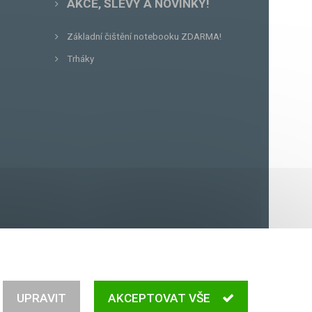
AKCE, SLEVY A NOVINKY!
Základní čištění notebooku ZDARMA!
Trháky
56
UPRAVIT
AKCEPTOVAT VŠE