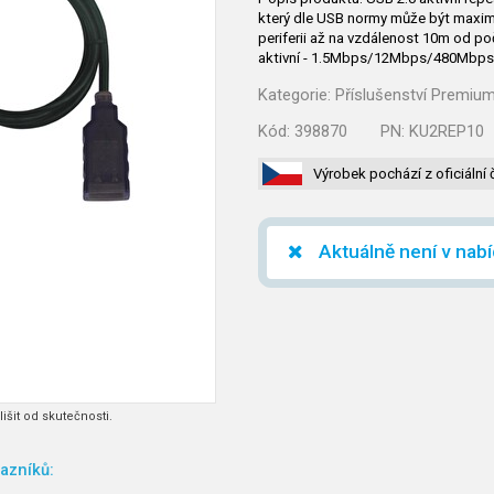
který dle USB normy může být maximá
periferii až na vzdálenost 10m od po
aktivní - 1.5Mbps/12Mbps/480Mbps př
Kategorie:
Příslušenství Premiu
Kód:
398870
PN:
KU2REP10
Výrobek pochází z oficiální 
Aktuálně není v nab
išit od skutečnosti.
azníků: