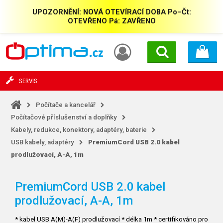
UPOZORNĚNÍ: NOVÁ OTEVÍRACÍ DOBA Po–Čt:
OTEVŘENO Pá: ZAVŘENO
SERVIS
Počítače a kancelář
Počítačové příslušenství a doplňky
Kabely, redukce, konektory, adaptéry, baterie
USB kabely, adaptéry
PremiumCord USB 2.0 kabel
prodlužovací, A-A, 1m
PremiumCord USB 2.0 kabel
prodlužovací, A-A, 1m
* kabel USB A(M)-A(F) prodlužovací * délka 1m * certifikováno pro