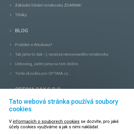
Základní čištění notebooku ZDARMA!
Trháky
BLOG
Problém s Windows?
Tak jsme to dali :-), recenze renovovaného notebooku.
Unboxing, zatím jsme na tom dobře...
Tvrdá zkouška pro OPTIMA.cz...
OPTIMA DAX S.R.O.
Tato webová stránka používá soubory
Lazecká 46/3, 779 00
Olomouc
cookies
E-mail:
prodejna@optima.cz
V
informacích o souborech cookies
se dozvíte, pro jaké
Zákaznická linka: +420 587 407 456
účely cookies využíváme a jak s nimi nakládat.
Servis: +420 587 407 499