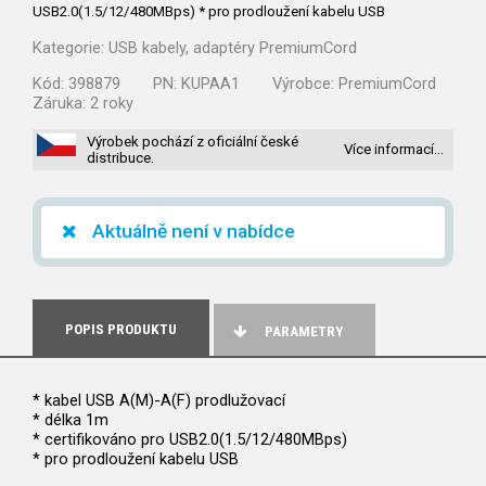
USB2.0(1.5/12/480MBps) * pro prodloužení kabelu USB
Kategorie:
USB kabely, adaptéry PremiumCord
Kód:
398879
PN:
KUPAA1
Výrobce:
PremiumCord
Záruka:
2 roky
Výrobek pochází z oficiální české
Více informací…
distribuce.
Aktuálně není v nabídce
POPIS PRODUKTU
PARAMETRY
* kabel USB A(M)-A(F) prodlužovací
* délka 1m
* certifikováno pro USB2.0(1.5/12/480MBps)
* pro prodloužení kabelu USB