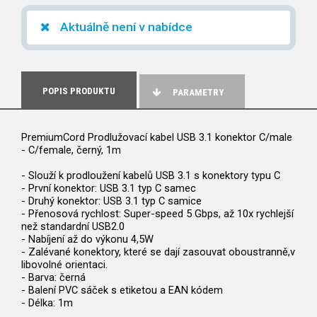
Aktuálně není v nabídce
POPIS PRODUKTU
PARAMETRY
PremiumCord Prodlužovací kabel USB 3.1 konektor C/male
- C/female, černý, 1m
- Slouží k prodloužení kabelů USB 3.1 s konektory typu C
- První konektor: USB 3.1 typ C samec
- Druhý konektor: USB 3.1 typ C samice
- Přenosová rychlost: Super-speed 5 Gbps, až 10x rychlejší
než standardní USB2.0
- Nabíjení až do výkonu 4,5W
- Zalévané konektory, které se dají zasouvat oboustranně,v
libovolné orientaci.
- Barva: černá
- Balení PVC sáček s etiketou a EAN kódem
- Délka: 1m