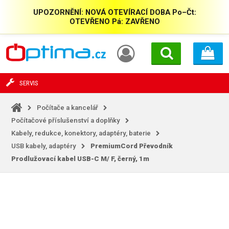
UPOZORNĚNÍ: NOVÁ OTEVÍRACÍ DOBA Po–Čt:
OTEVŘENO Pá: ZAVŘENO
SERVIS
Počítače a kancelář
Počítačové příslušenství a doplňky
Kabely, redukce, konektory, adaptéry, baterie
USB kabely, adaptéry
PremiumCord Převodník
Prodlužovací kabel USB-C M/
F, černý, 1m