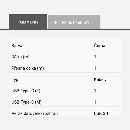
PARAMETRY
POPIS PRODUKTU
Barva
Černá
Délka (m)
1
Přesná délka (m)
1
Typ
Kabely
USB Type-C (F)
1
USB Type-C (M)
1
Verze datového rozhraní
USB 3.1