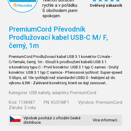
Telefon doručen
rychle a v pořádku.
Ověřený zákazník
S obchodem jsem
spokojen.
PremiumCord Převodník
Prodlužovací kabel USB-C M/
F,
černý, 1m
PremiumCord Prodlužovací kabel USB 3.1 konektor C/male -
C/female, černý, 1m - Slouží k prodloužení kabelů USB 3.1
s konektory typu C - První konektor: USB 3.1 typ C samec - Druhý
konektor: USB 3.1 typ C samice - Přenosová rychlost: Super-speed
5 Gbps, až 10x rychlejší než standardní USB2.0 - Nabíjení až do
výkonu 4,5W - Zalévané konektory, které se dají zasouvat…
Kategorie:
USB kabely, adaptéry PremiumCord
Kód:
1138487
PN:
KU31MF1
Výrobce:
PremiumCord
Záruka:
2 roky
Výrobek pochází z oficiální české
Více informací…
distribuce.