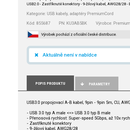
USB2.0 - Zastříknuté konektory - 9-žilový kabel, AWG28/28 -
Kategorie:
USB kabely, adaptéry PremiumCord
Kód:
855687
PN:
KU3AB5BK
Výrobce:
Premiu
Výrobek pochází z oficiální české distribuce.
Aktuálně není v nabídce
POPIS PRODUKTU
PARAMETRY
USB3.0 propojovací A-B kabel, 9pin - 9pin 5m, CU, AWG
- USB 3.0 typ A male <=> USB 3.0 typ B male
- Přenosová rychlost: Super-speed 5Gbps, až 10x rych
- Zastříknuté konektory
- 9-žilový kabel, AWG28/28