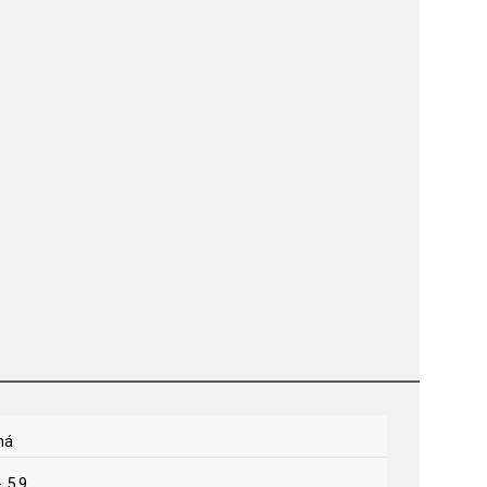
ná
- 5,9