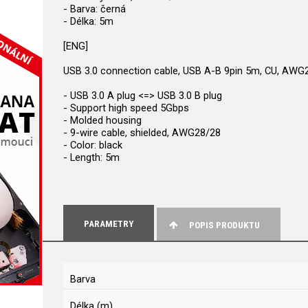
- Barva: černá
- Délka: 5m
[ENG]
USB 3.0 connection cable, USB A-B 9pin 5m, CU, AWG28
- USB 3.0 A plug <=> USB 3.0 B plug
- Support high speed 5Gbps
- Molded housing
- 9-wire cable, shielded, AWG28/28
- Color: black
- Length: 5m
PARAMETRY
POPIS PRODUKTU
Barva
Délka (m)