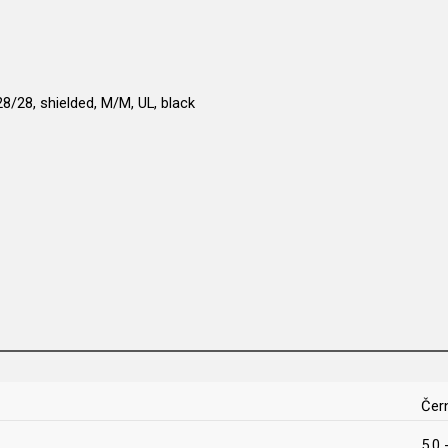
/28, shielded, M/M, UL, black
Čer
5,0 