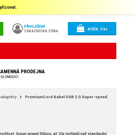
řizovat.
PŘIHLÁŠENÍ
KOŠÍK:
0
ks
ZÁKAZNICKÁ ZÓNA
KAMENNÁ PRODEJNA
 OLOMOUCI
 adaptéry
PremiumCord Kabel USB 3.0 Super-speed
rychlost: Super-speed 5Gbps, až 10x rychlejší než standardní