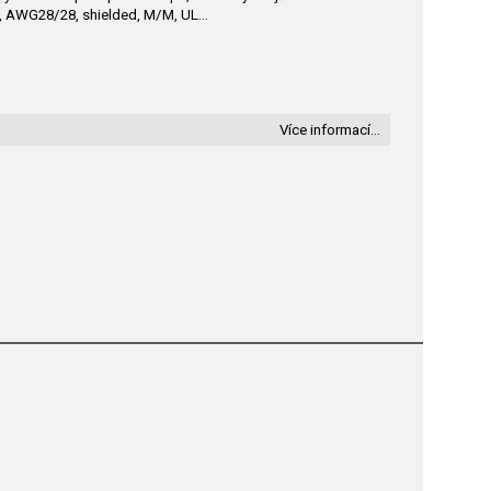
CU, AWG28/28, shielded, M/M, UL…
Více informací…