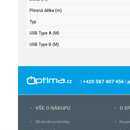
Přesná délka (m)
Typ
USB Type A (M)
USB Type B (M)
| +420 587 407 456
|
VŠE O NÁKUPU
O S
Obchodní podmínky
Recen