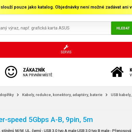
 slouží pouze jako katalog. Objednávky není možné zadávat ani vy
HLEDAT
SERVIS
ZÁKAZNÍK
NA PRVNÍM MÍSTĚ
V
 doplňky
Kabely, redukce, konektory, adaptéry, baterie
USB kabely,
r-speed 5Gbps A-B, 9pin, 5m
stíněný, M/M, UL, černý - USB 3.0 typ A male USB 3.0 typ B male - Přenosová 