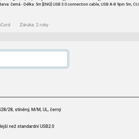
 Barva: černá - Délka: 5m [ENG] USB 3.0 connection cable, USB A-B 9pin 5m, 
mCord
Záruka:
2 roky
28/28, stíněný, M/M, UL, černý
lejší než standardní USB2.0