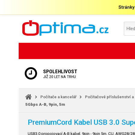
Stránky
SPOLEHLIVOST
JIŽ 20 LET NA TRHU
Počítače a kancelář
Počítačové příslušenství a
5Gbps A-B, 9pin, 5m
PremiumCord Kabel USB 3.0 Supe
USB3.0 propojovací A-B kabel, 9pin - 9pin 5m, CU, AWG28/28, 