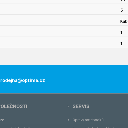
5
Kab
1
1
 prodejna@optima.cz
POLEČNOSTI
SERVIS
ze
Opravy notebooků