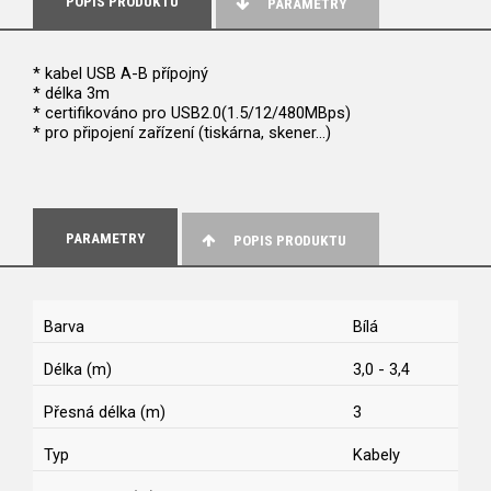
POPIS PRODUKTU
PARAMETRY
* kabel USB A-B přípojný
* délka 3m
* certifikováno pro USB2.0(1.5/12/480MBps)
* pro připojení zařízení (tiskárna, skener...)
PARAMETRY
POPIS PRODUKTU
Barva
Bílá
Délka (m)
3,0 - 3,4
Přesná délka (m)
3
Typ
Kabely