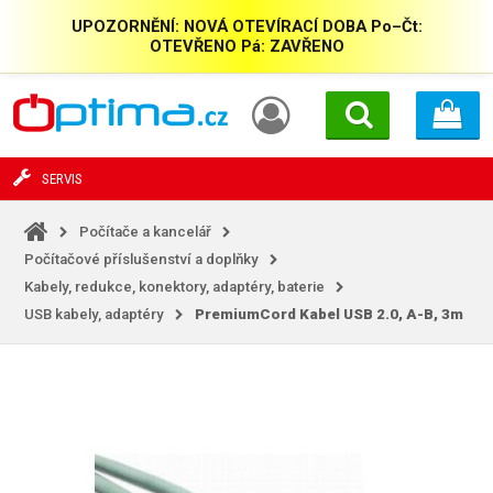
UPOZORNĚNÍ: NOVÁ OTEVÍRACÍ DOBA Po–Čt:
OTEVŘENO Pá: ZAVŘENO
SERVIS
Počítače a kancelář
Počítačové příslušenství a doplňky
Kabely, redukce, konektory, adaptéry, baterie
USB kabely, adaptéry
PremiumCord Kabel USB 2.0, A-B, 3m