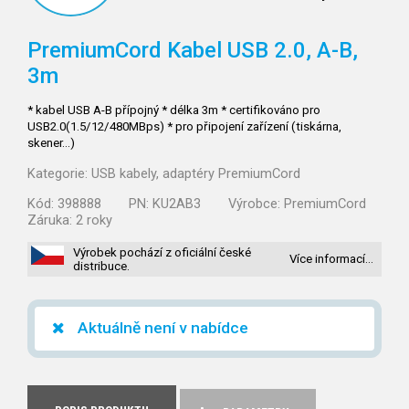
PremiumCord Kabel USB 2.0, A-B,
3m
* kabel USB A-B přípojný * délka 3m * certifikováno pro
USB2.0(1.5/12/480MBps) * pro připojení zařízení (tiskárna,
skener...)
Kategorie:
USB kabely, adaptéry PremiumCord
Kód:
398888
PN:
KU2AB3
Výrobce:
PremiumCord
Záruka:
2 roky
Výrobek pochází z oficiální české
Více informací…
distribuce.
Aktuálně není v nabídce