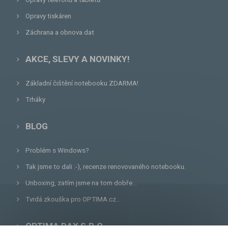
Opravy tiskáren
Záchrana a obnova dat
AKCE, SLEVY A NOVINKY!
Základní čištění notebooku ZDARMA!
Trháky
BLOG
Problém s Windows?
Tak jsme to dali :-), recenze renovovaného notebooku.
Unboxing, zatím jsme na tom dobře...
Tvrdá zkouška pro OPTIMA.cz...
OPTIMA DAX S.R.O.