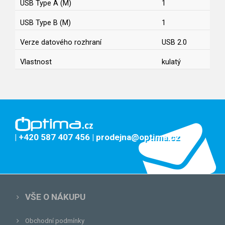
USB Type A (M)
1
USB Type B (M)
1
Verze datového rozhraní
USB 2.0
Vlastnost
kulatý
| +420 587 407 456
| prodejna@optima.cz
VŠE O NÁKUPU
Obchodní podmínky