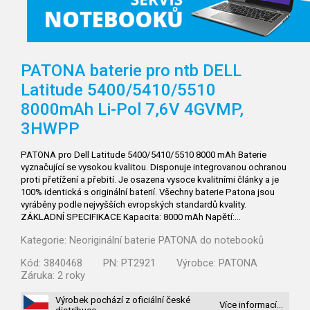
PATONA baterie pro ntb DELL
Latitude 5400/5410/5510
8000mAh Li-Pol 7,6V 4GVMP,
3HWPP
PATONA pro Dell Latitude 5400/5410/5510 8000 mAh Baterie
vyznačující se vysokou kvalitou. Disponuje integrovanou ochranou
proti přetížení a přebití. Je osazena vysoce kvalitními články a je
100% identická s originální baterií. Všechny baterie Patona jsou
vyráběny podle nejvyšších evropských standardů kvality.
ZÁKLADNÍ SPECIFIKACE Kapacita: 8000 mAh Napětí:…
Kategorie:
Neoriginální baterie PATONA do notebooků
Kód:
3840468
PN:
PT2921
Výrobce:
PATONA
Záruka:
2 roky
Výrobek pochází z oficiální české
Více informací…