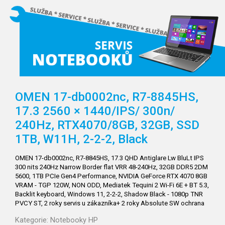
OMEN 17-db0002nc, R7-8845HS,
17.3 2560 × 1440/IPS/
300n/
240Hz, RTX4070/8GB, 32GB, SSD
1TB, W11H, 2-2-2, Black
OMEN 17-db0002nc, R7-8845HS, 17.3 QHD Antiglare Lw BluLt IPS
300 nits 240Hz Narrow Border flat VRR 48-240Hz, 32GB DDR5 2DM
5600, 1TB PCIe Gen4 Performance, NVIDIA GeForce RTX 4070 8GB
VRAM - TGP 120W, NON ODD, Mediatek Tequini 2 Wi-Fi 6E + BT 5.3,
Backlit keyboard, Windows 11, 2-2-2, Shadow Black - 1080p TNR
PVCY ST, 2 roky servis u zákazníka+ 2 roky Absolute SW ochrana
Kategorie:
Notebooky HP