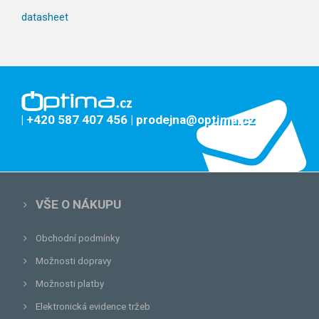
datasheet
| +420 587 407 456
| prodejna@optima.cz
VŠE O NÁKUPU
Obchodní podmínky
Možnosti dopravy
Možnosti platby
Elektronická evidence tržeb