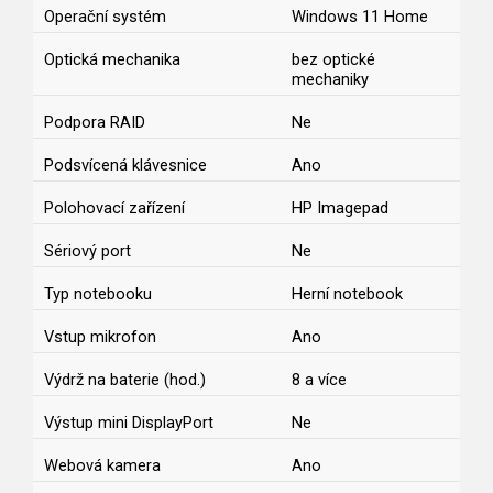
Operační systém
Windows 11 Home
Optická mechanika
bez optické
mechaniky
Podpora RAID
Ne
Podsvícená klávesnice
Ano
Polohovací zařízení
HP Imagepad
Sériový port
Ne
Typ notebooku
Herní notebook
Vstup mikrofon
Ano
Výdrž na baterie (hod.)
8 a více
Výstup mini DisplayPort
Ne
Webová kamera
Ano