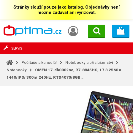
Stránky slouží pouze jako katalog. Objednávky není
možné zadávat ani vyřizovat.
SERVIS
Počítače a kancelář
Notebooky a příslušenství
Notebooky
OMEN 17-db0002nc, R7-8845HS, 17.3 2560 ×
1440/IPS/
300n/
240Hz, RTX4070/8GB…