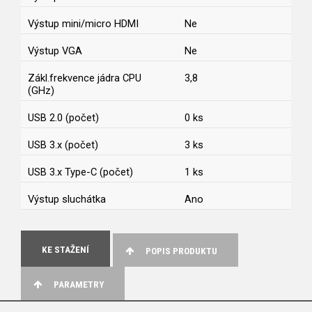
Výstup mini/micro HDMI
Ne
Výstup VGA
Ne
Zákl.frekvence jádra CPU
3,8
(GHz)
USB 2.0 (počet)
0 ks
USB 3.x (počet)
3 ks
USB 3.x Type-C (počet)
1 ks
Výstup sluchátka
Ano
KE STAŽENÍ
POPIS PRODUKTU
PARAMETRY