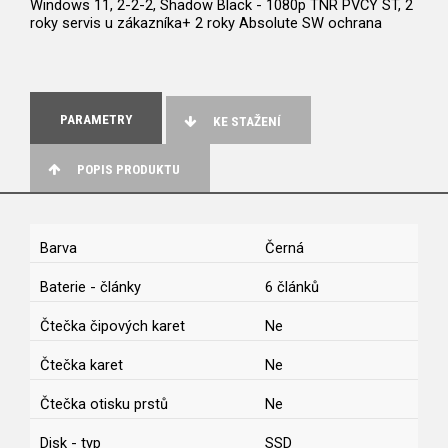
Windows 11, 2-2-2, Shadow Black - 1080p TNR PVCY ST, 2
roky servis u zákazníka+ 2 roky Absolute SW ochrana
PARAMETRY
KE STAŽENÍ
POPIS PRODUKTU
Barva
Černá
Baterie - články
6 článků
Čtečka čipových karet
Ne
Čtečka karet
Ne
Čtečka otisku prstů
Ne
Disk - typ
SSD