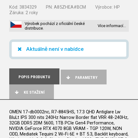
Kód:
3834329
PN:
A85ZHEA#BCM
Výrobce:
HP
Záruka:
2 roky
Výrobek pochází z oficiální české
Více informací…
distribuce.
Aktuálně není v nabídce
POPIS PRODUKTU
PARAMETRY
KE STAŽENÍ
OMEN 17-db0002nc, R7-8845HS, 17.3 QHD Antiglare Lw
BluLt IPS 300 nits 240Hz Narrow Border flat VRR 48-240Hz,
32GB DDR5 2DM 5600, 1TB PCIe Gen4 Performance,
NVIDIA GeForce RTX 4070 8GB VRAM - TGP 120W, NON
ODD, Mediatek Tequini 2 Wi-Fi 6E + BT 5.3, Backlit keyboard,