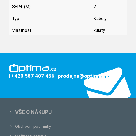
SFP+ (M)
2
Typ
Kabely
Vlastnost
kulatý
| +420 587 407 456
| prodejna@optima.cz
VŠE O NÁKUPU
Obchodní podmínky