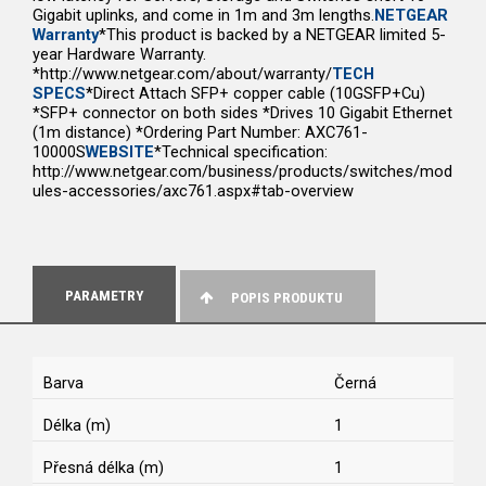
Gigabit uplinks, and come in 1m and 3m lengths.
NETGEAR
Warranty
*This product is backed by a NETGEAR limited 5-
year Hardware Warranty.
*http://www.netgear.com/about/warranty/
TECH
SPECS
*Direct Attach SFP+ copper cable (10GSFP+Cu)
*SFP+ connector on both sides *Drives 10 Gigabit Ethernet
(1m distance) *Ordering Part Number: AXC761-
10000S
WEBSITE
*Technical specification:
http://www.netgear.com/business/products/switches/mod
ules-accessories/axc761.aspx#tab-overview
PARAMETRY
POPIS PRODUKTU
Barva
Černá
Délka (m)
1
Přesná délka (m)
1