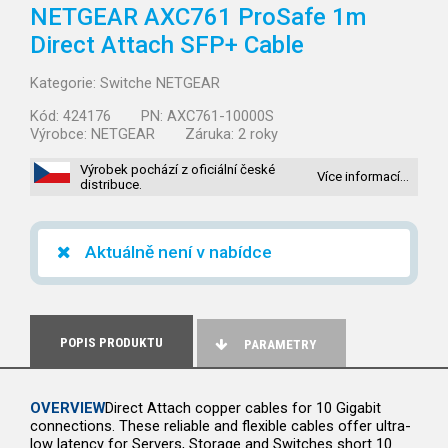
NETGEAR AXC761 ProSafe 1m
Direct Attach SFP+ Cable
Kategorie:
Switche NETGEAR
Kód:
424176
PN:
AXC761-10000S
Výrobce:
NETGEAR
Záruka:
2 roky
Výrobek pochází z oficiální české
Více informací…
distribuce.
Aktuálně není v nabídce
POPIS PRODUKTU
PARAMETRY
OVERVIEW
Direct Attach copper cables for 10 Gigabit
connections. These reliable and flexible cables offer ultra-
low latency for Servers, Storage and Switches short 10