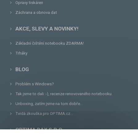
Opravy tiskáren
Záchrana a obnova dat
AKCE, SLEVY A NOVINKY!
Základní čištění notebooku ZDARMA!
Trháky
BLOG
Problém s Windows?
Tak jsme to dali :-), recenze renovovaného notebooku.
Unboxing, zatím jsme na tom dobře...
Tvrdá zkouška pro OPTIMA.cz...
OPTIMA DAX S.R.O.