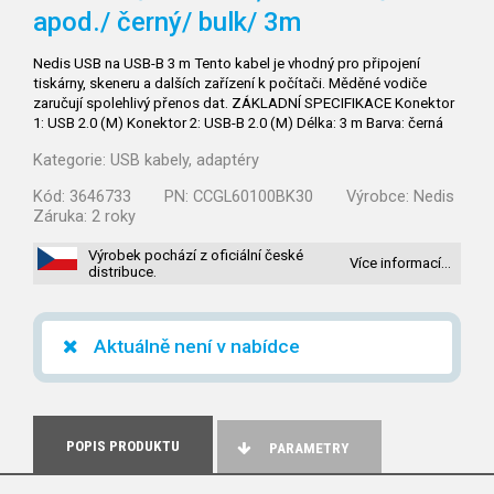
apod./ černý/ bulk/ 3m
Nedis USB na USB-B 3 m Tento kabel je vhodný pro připojení
tiskárny, skeneru a dalších zařízení k počítači. Měděné vodiče
zaručují spolehlivý přenos dat. ZÁKLADNÍ SPECIFIKACE Konektor
1: USB 2.0 (M) Konektor 2: USB-B 2.0 (M) Délka: 3 m Barva: černá
Kategorie:
USB kabely, adaptéry
Kód:
3646733
PN:
CCGL60100BK30
Výrobce:
Nedis
Záruka:
2 roky
Výrobek pochází z oficiální české
Více informací…
distribuce.
Aktuálně není v nabídce
POPIS PRODUKTU
PARAMETRY