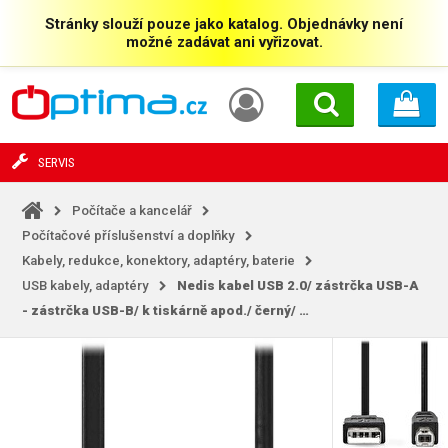
Stránky slouží pouze jako katalog. Objednávky není
možné zadávat ani vyřizovat.
SERVIS
Počítače a kancelář
Počítačové příslušenství a doplňky
Kabely, redukce, konektory, adaptéry, baterie
USB kabely, adaptéry
Nedis kabel USB 2.0/ zástrčka USB-A
- zástrčka USB-B/ k tiskárně apod./ černý/
…