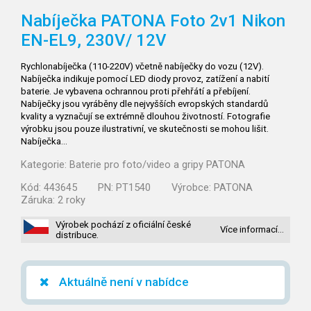
Nabíječka PATONA Foto 2v1 Nikon
EN-EL9, 230V/
12V
Rychlonabíječka (110-220V) včetně nabíječky do vozu (12V).
Nabíječka indikuje pomocí LED diody provoz, zatížení a nabití
baterie. Je vybavena ochrannou proti přehřátí a přebíjení.
Nabíječky jsou vyráběny dle nejvyšších evropských standardů
kvality a vyznačují se extrémně dlouhou životností. Fotografie
výrobku jsou pouze ilustrativní, ve skutečnosti se mohou lišit.
Nabíječka…
Kategorie:
Baterie pro foto/video a gripy PATONA
Kód:
443645
PN:
PT1540
Výrobce:
PATONA
Záruka:
2 roky
Výrobek pochází z oficiální české
Více informací…
distribuce.
Aktuálně není v nabídce