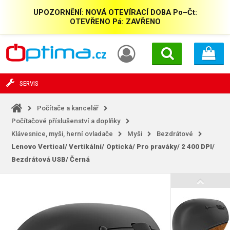
UPOZORNĚNÍ: NOVÁ OTEVÍRACÍ DOBA Po–Čt:
OTEVŘENO Pá: ZAVŘENO
SERVIS
Počítače a kancelář
Počítačové příslušenství a doplňky
Klávesnice, myši, herní ovladače
Myši
Bezdrátové
Lenovo Vertical/
Vertikální/
Optická/
Pro praváky/
2 400 DPI/
Bezdrátová USB/
Černá