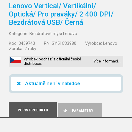
Lenovo Vertical/
Vertikální/
Optická/
Pro praváky/
2 400 DPI/
Bezdrátová USB/
Černá
Kategorie:
Bezdrátové myši Lenovo
Kód:
3439743
PN:
GY51C33980
Výrobce:
Lenovo
Záruka:
2 roky
Výrobek pochází z oficiální české
Více informací…
distribuce.
Aktuálně není v nabídce
POPIS PRODUKTU
PARAMETRY