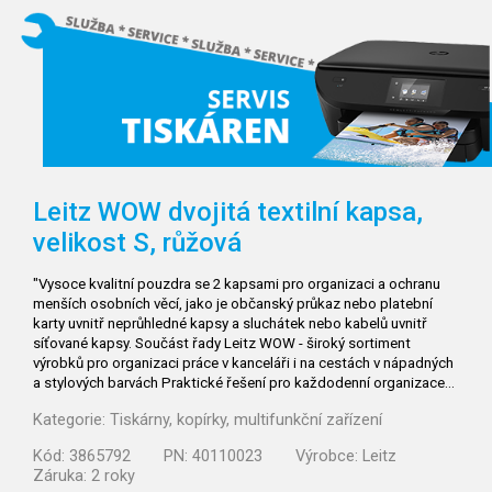
Leitz WOW dvojitá textilní kapsa,
velikost S, růžová
"Vysoce kvalitní pouzdra se 2 kapsami pro organizaci a ochranu
menších osobních věcí, jako je občanský průkaz nebo platební
karty uvnitř neprůhledné kapsy a sluchátek nebo kabelů uvnitř
síťované kapsy. Součást řady Leitz WOW - široký sortiment
výrobků pro organizaci práce v kanceláři i na cestách v nápadných
a stylových barvách Praktické řešení pro každodenní organizace…
Kategorie:
Tiskárny, kopírky, multifunkční zařízení
Kód:
3865792
PN:
40110023
Výrobce:
Leitz
Záruka:
2 roky