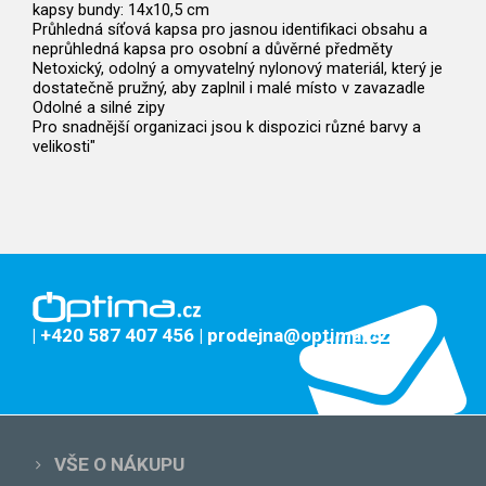
kapsy bundy: 14x10,5 cm
Průhledná síťová kapsa pro jasnou identifikaci obsahu a
neprůhledná kapsa pro osobní a důvěrné předměty
Netoxický, odolný a omyvatelný nylonový materiál, který je
dostatečně pružný, aby zaplnil i malé místo v zavazadle
Odolné a silné zipy
Pro snadnější organizaci jsou k dispozici různé barvy a
velikosti"
| +420 587 407 456
| prodejna@optima.cz
VŠE O NÁKUPU