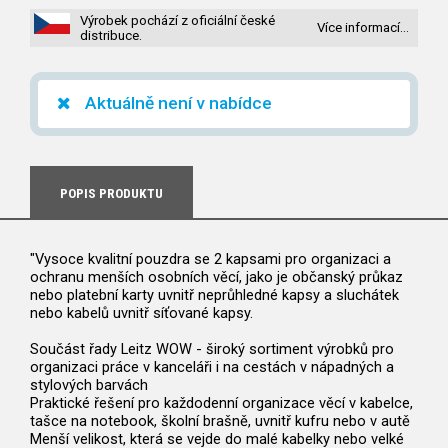
Výrobek pochází z oficiální české
Více informací…
distribuce.
Aktuálně není v nabídce
POPIS PRODUKTU
"Vysoce kvalitní pouzdra se 2 kapsami pro organizaci a
ochranu menších osobních věcí, jako je občanský průkaz
nebo platební karty uvnitř neprůhledné kapsy a sluchátek
nebo kabelů uvnitř síťované kapsy.
Součást řady Leitz WOW - široký sortiment výrobků pro
organizaci práce v kanceláři i na cestách v nápadných a
stylových barvách
Praktické řešení pro každodenní organizace věcí v kabelce,
tašce na notebook, školní brašně, uvnitř kufru nebo v autě
Menší velikost, která se vejde do malé kabelky nebo velké