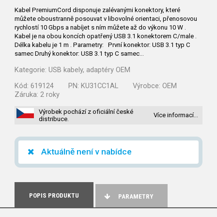
Kabel PremiumCord disponuje zalévanými konektory, které
můžete oboustranně posouvat v libovolné orientaci, přenosovou
rychlostí 10 Gbps a nabíjet s ním můžete až do výkonu 10 W .
Kabel je na obou koncích opatřený USB 3.1 konektorem C/male .
Délka kabelu je 1 m . Parametry: První konektor: USB 3.1 typ C
samec Druhý konektor: USB 3.1 typ C samec…
Kategorie:
USB kabely, adaptéry OEM
Kód:
619124
PN:
KU31CC1AL
Výrobce:
OEM
Záruka:
2 roky
Výrobek pochází z oficiální české
Více informací…
distribuce.
Aktuálně není v nabídce
POPIS PRODUKTU
PARAMETRY