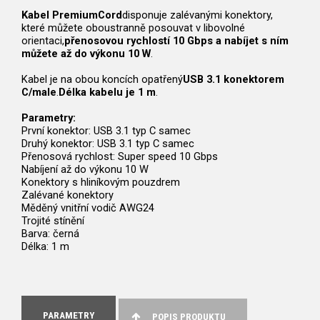
Kabel PremiumCord
disponuje zalévanými konektory,
které můžete oboustranně posouvat v libovolné
orientaci,
přenosovou rychlostí 10 Gbps a nabíjet s ním
můžete až do výkonu 10 W
.
Kabel je na obou koncích opatřený
USB 3.1 konektorem
C/male
.
Délka kabelu je 1 m
.
Parametry:
První konektor: USB 3.1 typ C samec
Druhý konektor: USB 3.1 typ C samec
Přenosová rychlost: Super speed 10 Gbps
Nabíjení až do výkonu 10 W
Konektory s hliníkovým pouzdrem
Zalévané konektory
Měděný vnitřní vodič AWG24
Trojité stínění
Barva: černá
Délka: 1 m
PARAMETRY
POPIS PRODUKTU