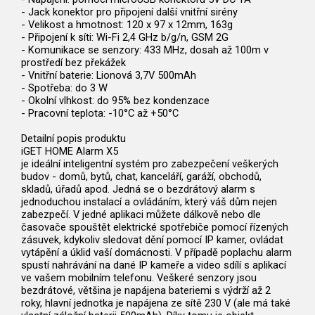
- Jack konektor pro připojení další vnitřní sirény
- Velikost a hmotnost: 120 x 97 x 12mm, 163g
- Připojení k síti: Wi-Fi 2,4 GHz b/g/n, GSM 2G
- Komunikace se senzory: 433 MHz, dosah až 100m v
prostředí bez překážek
- Vnitřní baterie: Lionová 3,7V 500mAh
- Spotřeba: do 3 W
- Okolní vlhkost: do 95% bez kondenzace
- Pracovní teplota: -10°C až +50°C
Detailní popis produktu
iGET HOME Alarm X5
je ideální inteligentní systém pro zabezpečení veškerých
budov - domů, bytů, chat, kanceláří, garáží, obchodů,
skladů, úřadů apod. Jedná se o bezdrátový alarm s
jednoduchou instalací a ovládáním, který váš dům nejen
zabezpečí. V jedné aplikaci můžete dálkově nebo dle
časovače spouštět elektrické spotřebiče pomocí řízených
zásuvek, kdykoliv sledovat dění pomocí IP kamer, ovládat
vytápění a úklid vaší domácnosti. V případě poplachu alarm
spustí nahrávání na dané IP kameře a video sdílí s aplikací
ve vašem mobilním telefonu. Veškeré senzory jsou
bezdrátové, většina je napájena bateriemi s výdrží až 2
roky, hlavní jednotka je napájena ze sítě 230 V (ale má také