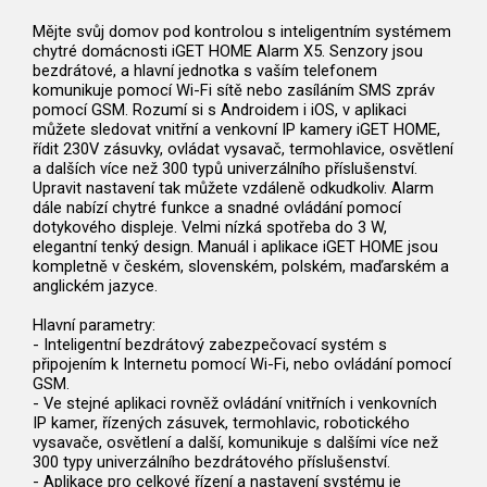
Mějte svůj domov pod kontrolou s inteligentním systémem
chytré domácnosti iGET HOME Alarm X5. Senzory jsou
bezdrátové, a hlavní jednotka s vaším telefonem
komunikuje pomocí Wi-Fi sítě nebo zasíláním SMS zpráv
pomocí GSM. Rozumí si s Androidem i iOS, v aplikaci
můžete sledovat vnitřní a venkovní IP kamery iGET HOME,
řídit 230V zásuvky, ovládat vysavač, termohlavice, osvětlení
a dalších více než 300 typů univerzálního příslušenství.
Upravit nastavení tak můžete vzdáleně odkudkoliv. Alarm
dále nabízí chytré funkce a snadné ovládání pomocí
dotykového displeje. Velmi nízká spotřeba do 3 W,
elegantní tenký design. Manuál i aplikace iGET HOME jsou
kompletně v českém, slovenském, polském, maďarském a
anglickém jazyce.
Hlavní parametry:
- Inteligentní bezdrátový zabezpečovací systém s
připojením k Internetu pomocí Wi-Fi, nebo ovládání pomocí
GSM.
- Ve stejné aplikaci rovněž ovládání vnitřních i venkovních
IP kamer, řízených zásuvek, termohlavic, robotického
vysavače, osvětlení a další, komunikuje s dalšími více než
300 typy univerzálního bezdrátového příslušenství.
- Aplikace pro celkové řízení a nastavení systému je