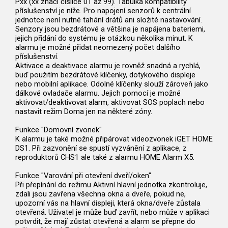
Pxx (xx značí číslice 01 až 99). Tabulka kompatibility
příslušenství je níže. Pro napojení senzorů k centrální
jednotce není nutné tahání drátů ani složité nastavování.
Senzory jsou bezdrátové a většina je napájena bateriemi,
jejich přidání do systému je otázkou několika minut. K
alarmu je možné přidat neomezený počet dalšího
příslušenství.
Aktivace a deaktivace alarmu je rovněž snadná a rychlá,
buď použitím bezdrátové klíčenky, dotykového displeje
nebo mobilní aplikace. Odolné klíčenky slouží zároveň jako
dálkové ovladače alarmu. Jejich pomocí je možné
aktivovat/deaktivovat alarm, aktivovat SOS poplach nebo
nastavit režim Doma jen na některé zóny.
Funkce "Domovní zvonek"
K alarmu je také možné připárovat videozvonek iGET HOME
DS1. Při zazvonění se spustí vyzvánění z aplikace, z
reproduktorů CHS1 ale také z alarmu HOME Alarm X5.
Funkce "Varování při otevření dveří/oken"
Při přepínání do režimu Aktivní hlavní jednotka zkontroluje,
zdali jsou zavřena všechna okna a dveře, pokud ne,
upozorní vás na hlavní displeji, která okna/dveře zůstala
otevřená. Uživatel je může buď zavřít, nebo může v aplikaci
potvrdit, že mají zůstat otevřená a alarm se přepne do