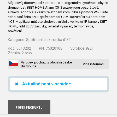
Mějte svůj domov pod kontrolou s inteligentním systémem chytré
domácnosti iGET HOME Alarm X5. Senzory jsou bezdrátové,
a hlavní jednotka s vaším telefonem komunikuje pomocí Wi-Fi sítě
nebo zasíláním SMS zpráv pomocí GSM. Rozumí si s Androidem
i iOS, v aplikaci můžete sledovat vnitřní a venkovní IP kamery iGET
HOME, řídit 230V zásuvky, ovládat vysavač, termohlavice,
osvětlení…
Kategorie:
Spotřební elektronika iGET
Kód:
3613202
PN:
75020108
Výrobce:
iGET
Záruka:
2 roky
Výrobek pochází z oficiální české
Více informací…
distribuce.
Aktuálně není v nabídce
POPIS PRODUKTU