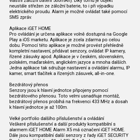
vlastní záložní baterii 500mAh). Díky tomu je objekt
neustále střežen ze záložní baterie, to i při výpadku
elektrického proudu. Alarm je možné ovládat také pomocí
SMS zpráv.
Aplikace iGET HOME
Pro ovládání je určena aplikace volně dostupná na Google
Play a iOS marketu. Aplikace je zcela zdarma po celou
dobu. Pomocí této aplikace je možné provést přehledně
kompletní nastavení, přidávat senzory, ovládat IP kamery,
řízené zásuvky apod. Aplikace je v českém, slovenském,
polském, maďarském, anglickém jazyce a mnoha dalších.
Jedna aplikace tak sdružuje nastavení a ovládání alarmu, IP
kamer, smart tlačítek a řízených zásuvek, all-in-one.
Bezdrátový přenos
Senzory jsou k hlavní jednotce připojeny pomocí
bezdrátového přenosu. Toto velmi usnadňuje montáž,
bezdrátový přenos probíhá na frekvenci 433 MHz a dosah
k hlavní jednotce je až 100m.
Velké portfolio dalšího příslušenství a ovládání
Veškeré příslušenství a další produkty kompatibilní s
alarmem iGET HOME Alarm X5 má označení iGET HOME.
Dále jsou kompatibilní další senzory z řady iGET SECURITY