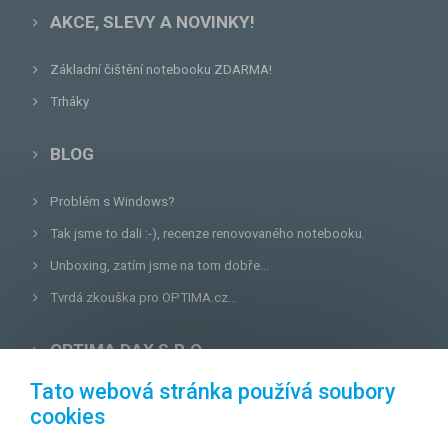
AKCE, SLEVY A NOVINKY!
Základní čištění notebooku ZDARMA!
Trháky
BLOG
Problém s Windows?
Tak jsme to dali :-), recenze renovovaného notebooku.
Unboxing, zatím jsme na tom dobře...
Tvrdá zkouška pro OPTIMA.cz...
OPTIMA DAX S.R.O.
Tato webová stránka používá soubory
Lazecká 46/3, 779 00
Olomouc
cookies
E-mail:
prodejna@optima.cz