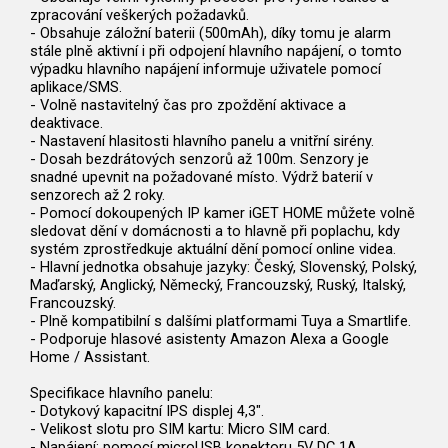
zpracování veškerých požadavků.
- Obsahuje záložní baterii (500mAh), díky tomu je alarm
stále plně aktivní i při odpojení hlavního napájení, o tomto
výpadku hlavního napájení informuje uživatele pomocí
aplikace/SMS.
- Volně nastavitelný čas pro zpoždění aktivace a
deaktivace.
- Nastavení hlasitosti hlavního panelu a vnitřní sirény.
- Dosah bezdrátových senzorů až 100m. Senzory je
snadné upevnit na požadované místo. Výdrž baterií v
senzorech až 2 roky.
- Pomocí dokoupených IP kamer iGET HOME můžete volně
sledovat dění v domácnosti a to hlavně při poplachu, kdy
systém zprostředkuje aktuální dění pomocí online videa.
- Hlavní jednotka obsahuje jazyky: Český, Slovenský, Polský,
Maďarský, Anglický, Německý, Francouzský, Ruský, Italský,
Francouzský.
- Plně kompatibilní s dalšími platformami Tuya a Smartlife.
- Podporuje hlasové asistenty Amazon Alexa a Google
Home / Assistant.
Specifikace hlavního panelu:
- Dotykový kapacitní IPS displej 4,3".
- Velikost slotu pro SIM kartu: Micro SIM card.
- Napájení: pomocí microUSB konektoru 5V DC 1A