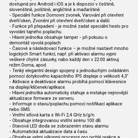
dostupná pro Android i iOS a je k dispozici v češtině,
slovenštině, polštině, angličtině a maďarštině.
- Speciální funkce Domovní zvonek, Varování při otevření
dveří/oken, Zvonění při otevření dveří/oken a další.
- Funkce při přepadení - je možné zadat speciální heslo pro
vyvolání tajného poplachu.
- Hlavní jednotka obsahuje tamper - při pokusu o
demontáž vyvolá poplach.
- Časové a následovací funkce – je možné nastavit mnoho
logických Smart funkcí, např. při aktivaci alarmu vypni
veškeré chytré zásuvky, nabo každý den v 22:00 aktivuj
režim Doma, apod.
- Tenký elegantní design spojený s jednoduchým ovládáním
pomocí dotykového kapacitního IPS displeje o velikosti 4,3"
- Aktivace a deaktivace alarmu probíhá pomocí klávesnice
na displeji/klíčenek/aplikace.
- Hlavní jednotka automaticky stahuje a instaluje nejnovější
aktualizace firmware ze serveru.
- Informuje o stavu/poplachu pomocí notifikací aplikace
nebo SMS.
- Vnitřní síťová karta s Wi-Fi 2,4 GHz b/g/n.
- Obsahuje integrovanou vnitřní sirénu 100 dB.
- Stavová LED dioda se zobrazením stavu alarmu
- Automatická aktualizace data a času
- Obsahuje velmi výkonný procesor pro rychlé reakce a