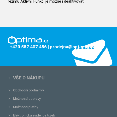
režimu Aktivní. Funkci je možné i deaktivovat.
| +420 587 407 456
| prodejna@optima.cz
VŠE O NÁKUPU
Obchodní podmínky
Možnosti dopravy
Možnosti platby
Elektronická evidence tržeb