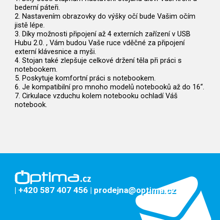
bederní páteři.
2. Nastavením obrazovky do výšky očí bude Vašim očím
jistě lépe.
3. Díky možnosti připojení až 4 externích zařízení v USB
Hubu 2.0. , Vám budou Vaše ruce vděčné za připojení
externí klávesnice a myši.
4. Stojan také zlepšuje celkové držení těla při práci s
notebookem.
5. Poskytuje komfortní práci s notebookem.
6. Je kompatibilní pro mnoho modelů notebooků až do 16“.
7. Cirkulace vzduchu kolem notebooku ochladí Váš
notebook.
| +420 587 407 456
| prodejna@optima.cz