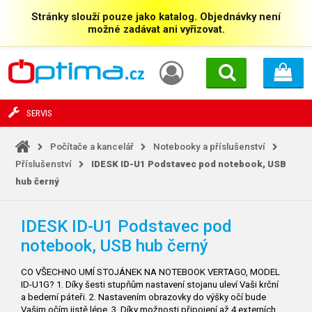
Stránky slouží pouze jako katalog. Objednávky není
možné zadávat ani vyřizovat.
SERVIS
Počítače a kancelář
Notebooky a příslušenství
Příslušenství
IDESK ID-U1 Podstavec pod notebook, USB
hub černý
IDESK ID-U1 Podstavec pod
notebook, USB hub černý
CO VŠECHNO UMÍ STOJÁNEK NA NOTEBOOK VERTAGO, MODEL
ID-U1G? 1. Díky šesti stupňům nastavení stojanu uleví Vaši krční
a bederní páteři. 2. Nastavením obrazovky do výšky očí bude
Vašim očím jistě lépe. 3. Díky možnosti připojení až 4 externích