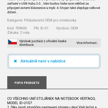
zařízení v USB Hubu 2.0. , Vám budou Vaše ruce vděčné za
připojení externí klávesnice a myši. 4. Stojan také zlepšuje celkové
držení…
Kategorie:
Příslušenství OEM pro notebooky
Kód:
709600
PN:
ID-01
Výrobce:
OEM
Záruka:
2 roky
Výrobek pochází z oficiální české
Více informací…
distribuce.
Aktuálně není v nabídce
POPIS PRODUKTU
CO VŠECHNO UMÍ STOJÁNEK NA NOTEBOOK VERTAGO,
MODEL ID-U1G?
1. Díky šesti stupňům nastavení stojanu uleví Vaši krční a