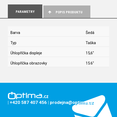
PARAMETRY
POPIS PRODUKTU
Barva
Šedá
Typ
Taška
Úhlopříčka displeje
15,6"
Úhlopříčka obrazovky
15.6"
| +420 587 407 456
| prodejna@optima.cz