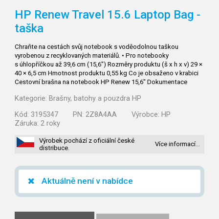
HP Renew Travel 15.6 Laptop Bag -
taška
Chraňte na cestách svůj notebook s voděodolnou taškou
vyrobenou z recyklovaných materiálů. • Pro notebooky
s úhlopříčkou až 39,6 cm (15,6") Rozměry produktu (š x h x v) 29 ×
40 × 6,5 cm Hmotnost produktu 0,55 kg Co je obsaženo v krabici
Cestovní brašna na notebook HP Renew 15,6" Dokumentace
Kategorie:
Brašny, batohy a pouzdra HP
Kód:
3195347
PN:
2Z8A4AA
Výrobce:
HP
Záruka:
2 roky
Výrobek pochází z oficiální české
Více informací…
distribuce.
Aktuálně není v nabídce