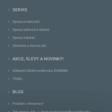
SERVIS
Opravy notebooků
Opravy telefonů a tabletů
Opravy tiskáren
Záchrana a obnova dat
AKCE, SLEVY A NOVINKY!
Základní čištění notebooku ZDARMA!
Trháky
BLOG
Problém s Windows?
Tak jsme to dali :-), recenze renovovaného notebooku.