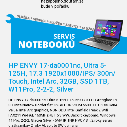
nezapojeno,doufám,že
bude v pořádku
HP ENVY 17-da0001nc, Ultra 5-
125H, 17.3 1920x1080/IPS/
300n/
Touch, Intel Arc, 32GB, SSD 1TB,
W11Pro, 2-2-2, Silver
HP ENVY 17-da0001nc, Ultra 5-125H, Touch/17.3 FHD Antiglare IPS
300 nits Narrow Border flat, 32GB DDR5 2DM 5600, 1TB PCIe Gen4
Value, Intel Arc graphics, NON ODD, Intel Garfield Peak 2 Wifi
I AX211 Wi-Fi6E 160MHz +BT 5.3 WW, Backlit keyboard, Windows
11 Pro, 2-2-2, Glacier Silver - 5MP IR TNR PVCY ST, 2 roky servis
u zákazníka+ 2 roky Absolute SW ochrana