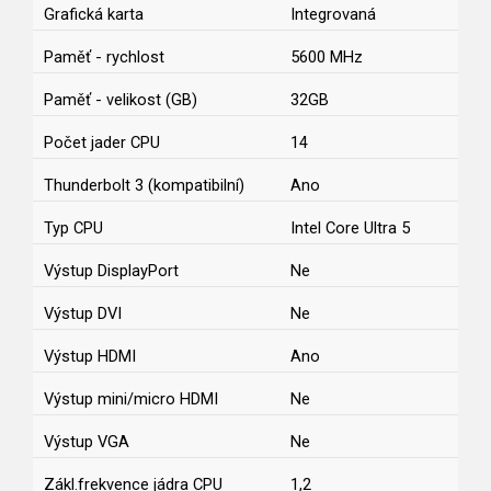
Grafická karta
Integrovaná
Paměť - rychlost
5600 MHz
Paměť - velikost (GB)
32GB
Počet jader CPU
14
Thunderbolt 3 (kompatibilní)
Ano
Typ CPU
Intel Core Ultra 5
Výstup DisplayPort
Ne
Výstup DVI
Ne
Výstup HDMI
Ano
Výstup mini/micro HDMI
Ne
Výstup VGA
Ne
Zákl.frekvence jádra CPU
1,2