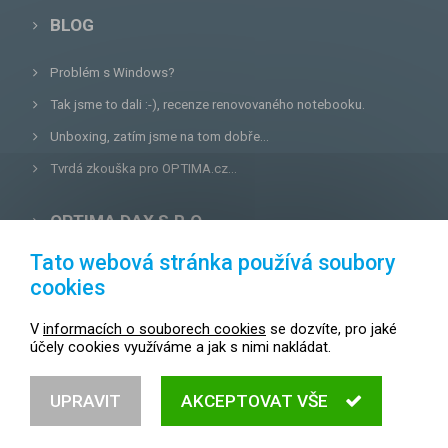
BLOG
Problém s Windows?
Tak jsme to dali :-), recenze renovovaného notebooku.
Unboxing, zatím jsme na tom dobře...
Tvrdá zkouška pro OPTIMA.cz...
OPTIMA DAX S.R.O.
Tato webová stránka používá soubory
Lazecká 46/3, 779 00
Olomouc
cookies
E-mail:
prodejna@optima.cz
V
informacích o souborech cookies
se dozvíte, pro jaké
Zákaznická linka: +420 587 407 456
účely cookies využíváme a jak s nimi nakládat.
Servis: +420 587 407 499
UPRAVIT
AKCEPTOVAT VŠE
© 2004 - 2026
OPTIMA.cz,
všechna práva vyhrazena.