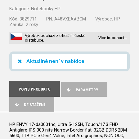
Kategorie:
Notebooky HP
Kód:
3829711
PN:
A48VXEA#BCM
Výrobce:
HP
Záruka:
2 roky
Výrobek pochází z oficiální české
Více informací…
distribuce.
Aktuálně není v nabídce
POPIS PRODUKTU
PARAMETRY
KE STAŽENÍ
HP ENVY 17-da0001nc, Ultra 5-125H, Touch/17.3 FHD
Antiglare IPS 300 nits Narrow Border flat, 32GB DDR5 2DM
5600, 1TB PCIe Gen4 Value, Intel Arc graphics, NON ODD,