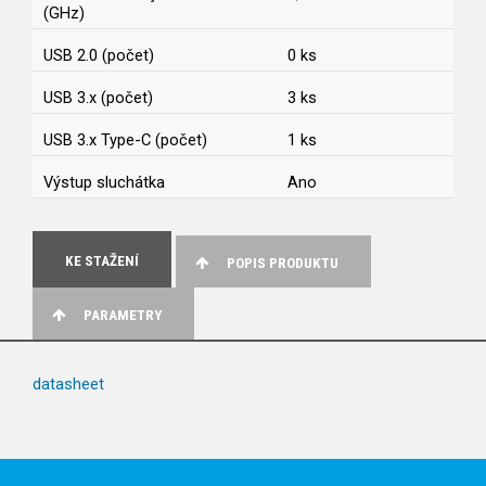
(GHz)
USB 2.0 (počet)
0 ks
USB 3.x (počet)
3 ks
USB 3.x Type-C (počet)
1 ks
Výstup sluchátka
Ano
KE STAŽENÍ
POPIS PRODUKTU
PARAMETRY
datasheet