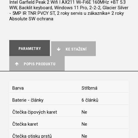
Intel Garfield Peak 2 Wifi I AX211 Wi-Fi6E 160MHz +BT 5.3
WW, Backlit keyboard, Windows 11 Pro, 2-2-2, Glacier Silver
- 5MP IR TNR PVCY ST, 2 roky servis u zákazníka+ 2 roky
Absolute SW ochrana
PARAMETRY
KE STAŽENÍ
POPIS PRODUKTU
Barva
Stříbrná
Baterie - články
6 článků
Čtečka čipových karet
Ne
Čtečka karet
Ne
Čtečka otisku prstů
Ne