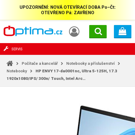
UPOZORNĚNÍ: NOVÁ OTEVÍRACÍ DOBA Po–Čt:
OTEVŘENO Pá: ZAVŘENO
SERVIS
Počítače a kancelář
Notebooky a příslušenství
Notebooky
HP ENVY 17-da0001nc, Ultra 5-125H, 17.3
1920x1080/IPS/
300n/
Touch, Intel Arc…