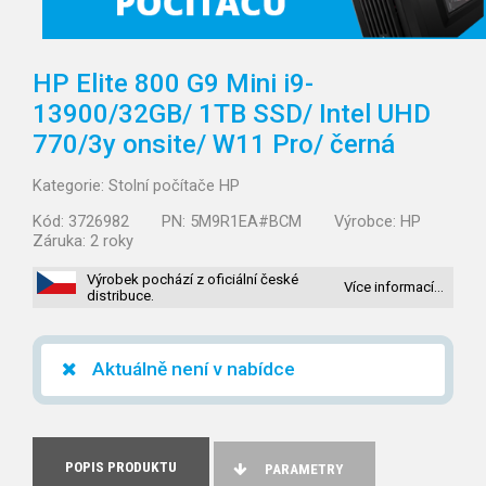
HP Elite 800 G9 Mini i9-
13900/32GB/
1TB SSD/
Intel UHD
770/3y onsite/
W11 Pro/
černá
Kategorie:
Stolní počítače HP
Kód:
3726982
PN:
5M9R1EA#BCM
Výrobce:
HP
Záruka:
2 roky
Výrobek pochází z oficiální české
Více informací…
distribuce.
Aktuálně není v nabídce
POPIS PRODUKTU
PARAMETRY