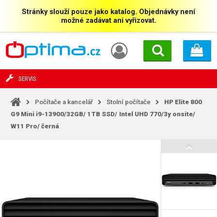
Stránky slouží pouze jako katalog. Objednávky není
možné zadávat ani vyřizovat.
SERVIS
Počítače a kancelář
Stolní počítače
HP Elite 800
G9 Mini i9-13900/32GB/
1TB SSD/
Intel UHD 770/3y onsite/
W11 Pro/
černá