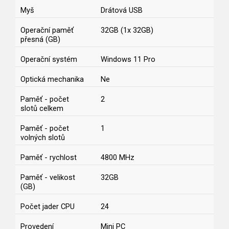
Myš
Drátová USB
Operační paměť
32GB (1x 32GB)
přesná (GB)
Operační systém
Windows 11 Pro
Optická mechanika
Ne
Paměť - počet
2
slotů celkem
Paměť - počet
1
volných slotů
Paměť - rychlost
4800 MHz
Paměť - velikost
32GB
(GB)
Počet jader CPU
24
Provedení
Mini PC