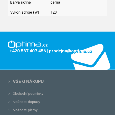
Barva skříně
černá
Výkon zdroje (W)
120
| +420 587 407 456
| prodejna@optima.cz
VŠE O NÁKUPU
Obchodní podmínky
Možnosti dopravy
Možnosti platby