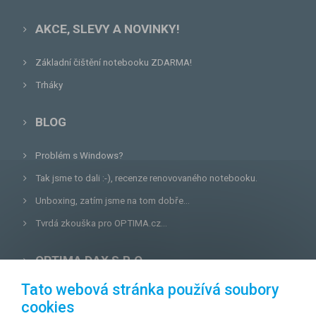
AKCE, SLEVY A NOVINKY!
Základní čištění notebooku ZDARMA!
Trháky
BLOG
Problém s Windows?
Tak jsme to dali :-), recenze renovovaného notebooku.
Unboxing, zatím jsme na tom dobře...
Tvrdá zkouška pro OPTIMA.cz...
OPTIMA DAX S.R.O.
Tato webová stránka používá soubory
Lazecká 46/3, 779 00
Olomouc
cookies