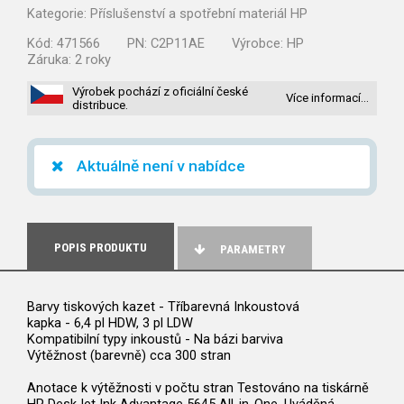
Kategorie:
Příslušenství a spotřební materiál HP
Kód:
471566
PN:
C2P11AE
Výrobce:
HP
Záruka:
2 roky
Výrobek pochází z oficiální české
Více informací…
distribuce.
Aktuálně není v nabídce
POPIS PRODUKTU
PARAMETRY
Barvy tiskových kazet - Tříbarevná Inkoustová
kapka - 6,4 pl HDW, 3 pl LDW
Kompatibilní typy inkoustů - Na bázi barviva
Výtěžnost (barevně) cca 300 stran
Anotace k výtěžnosti v počtu stran Testováno na tiskárně