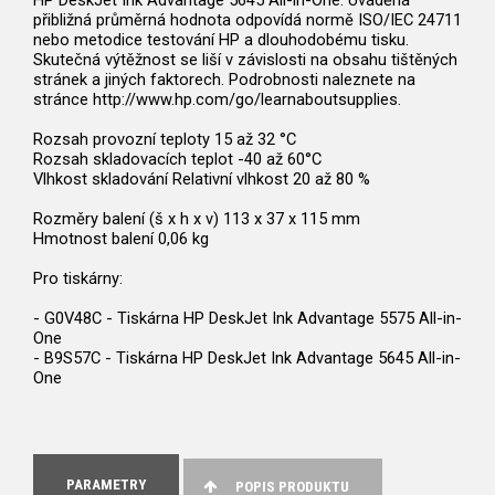
HP DeskJet Ink Advantage 5645 All-in-One. Uváděná
přibližná průměrná hodnota odpovídá normě ISO/IEC 24711
nebo metodice testování HP a dlouhodobému tisku.
Skutečná výtěžnost se liší v závislosti na obsahu tištěných
stránek a jiných faktorech. Podrobnosti naleznete na
stránce http://www.hp.com/go/learnaboutsupplies.
Rozsah provozní teploty 15 až 32 °C
Rozsah skladovacích teplot -40 až 60°C
Vlhkost skladování Relativní vlhkost 20 až 80 %
Rozměry balení (š x h x v) 113 x 37 x 115 mm
Hmotnost balení 0,06 kg
Pro tiskárny:
- G0V48C - Tiskárna HP DeskJet Ink Advantage 5575 All-in-
One
- B9S57C - Tiskárna HP DeskJet Ink Advantage 5645 All-in-
One
PARAMETRY
POPIS PRODUKTU