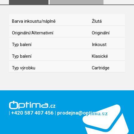
Barva inkoustu/náplně
Žlutá
Originální/Alternativní
Originální
Typ balení
Inkoust
Typ balení
Klasické
Typ výrobku
Cartridge
| +420 587 407 456
| prodejna@optima.cz