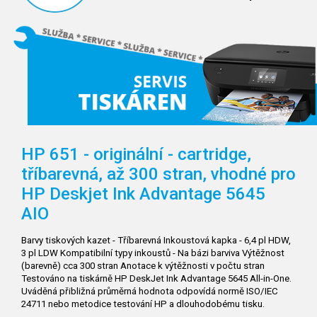
HP 651 - originální - cartridge,
tříbarevná, až 300 stran, vhodné pro
HP Deskjet Ink Advantage 5645
AIO
Barvy tiskových kazet - Tříbarevná Inkoustová kapka - 6,4 pl HDW,
3 pl LDW Kompatibilní typy inkoustů - Na bázi barviva Výtěžnost
(barevně) cca 300 stran Anotace k výtěžnosti v počtu stran
Testováno na tiskárně HP DeskJet Ink Advantage 5645 All-in-One.
Uváděná přibližná průměrná hodnota odpovídá normě ISO/IEC
24711 nebo metodice testování HP a dlouhodobému tisku.