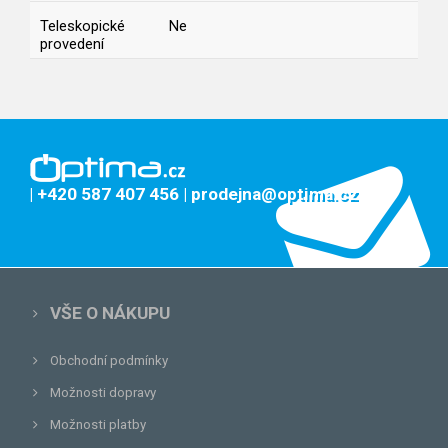
Teleskopické
Ne
provedení
| +420 587 407 456
| prodejna@optima.cz
VŠE O NÁKUPU
Obchodní podmínky
Možnosti dopravy
Možnosti platby