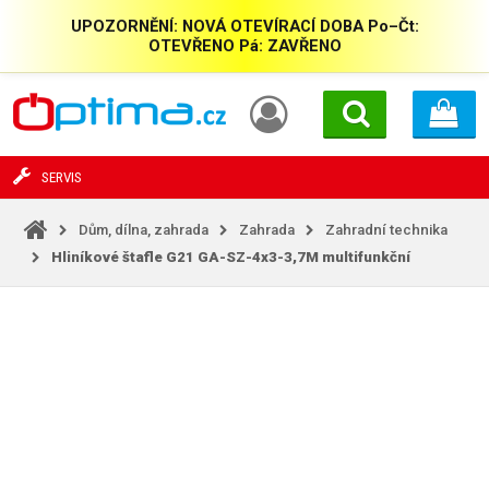
UPOZORNĚNÍ: NOVÁ OTEVÍRACÍ DOBA Po–Čt:
OTEVŘENO Pá: ZAVŘENO
SERVIS
Dům, dílna, zahrada
Zahrada
Zahradní technika
Hliníkové štafle G21 GA-SZ-4x3-3,7M multifunkční