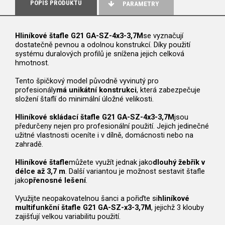
POPIS PRODUKTU
PARAMETRY
Hliníkové štafle G21 GA-SZ-4x3-3,7M
se vyznačují
dostatečně pevnou a odolnou konstrukcí. Díky použití
systému duralových profilů je snížena jejich celková
hmotnost.
Tento špičkový model původně vyvinutý pro
profesionály
má unikátní konstrukci
, která zabezpečuje
složení štaflí do minimální úložné velikosti.
Hliníkové skládací štafle G21 GA-SZ-4x3-3,7M
jsou
předurčeny nejen pro profesionální použití. Jejich jedinečné
užitné vlastnosti oceníte i v dílně, domácnosti nebo na
zahradě.
Hliníkové štafle
můžete využít jednak jako
dlouhý žebřík v
délce až 3,7 m
. Další variantou je možnost sestavit štafle
jako
přenosné lešení
.
Využijte neopakovatelnou šanci a pořiďte si
hliníkové
multifunkční štafle G21 GA-SZ-x3-3,7M
, jejichž 3 klouby
zajišťují velkou variabilitu použití.