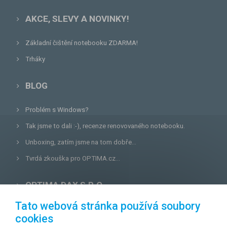
AKCE, SLEVY A NOVINKY!
Základní čištění notebooku ZDARMA!
Trháky
BLOG
Problém s Windows?
Tak jsme to dali :-), recenze renovovaného notebooku.
Unboxing, zatím jsme na tom dobře...
Tvrdá zkouška pro OPTIMA.cz...
OPTIMA DAX S.R.O.
Tato webová stránka používá soubory
Lazecká 46/3, 779 00
Olomouc
cookies
E-mail:
prodejna@optima.cz