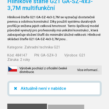
Hliníkové štafle G21 GA-SZ-4x3-
3,7M multifunkční
Hliníkové štafle G21 GA-SZ-4x3-3,7M se vyznačují dostatečně
pevnou a odolnou konstrukcí. Díky použití systému duralových
profilů je snížena jejich celková hmotnost. Tento špičkový model
původně vyvinutý pro profesionály má unikátní konstrukci , která
zabezpečuje složení štaflí do minimální úložné velikosti. Hliníkové
skládací štafle G21 GA-SZ-4x3-3,7M jsou…
Kategorie:
Zahradní technika G21
Kód:
484147
PN:
GA-SZ4-3
Výrobce:
G21
Záruka:
2 roky
Výrobek pochází z oficiální české
Více informací…
distribuce.
Aktuálně není v nabídce