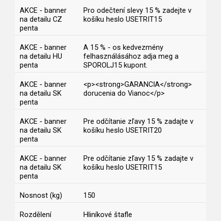
AKCE - banner
Pro odečtení slevy 15 % zadejte v
na detailu CZ
košíku heslo USETRIT15
penta
AKCE - banner
A 15 % - os kedvezmény
na detailu HU
felhasználásához adja meg a
penta
SPOROLJ15 kupont.
AKCE - banner
<p><strong>GARANCIA</strong>
na detailu SK
dorucenia do Vianoc</p>
penta
AKCE - banner
Pre odčítanie zľavy 15 % zadajte v
na detailu SK
košíku heslo USETRIT20
penta
AKCE - banner
Pre odčítanie zľavy 15 % zadajte v
na detailu SK
košíku heslo USETRIT15
penta
Nosnost (kg)
150
Rozdělení
Hliníkové štafle