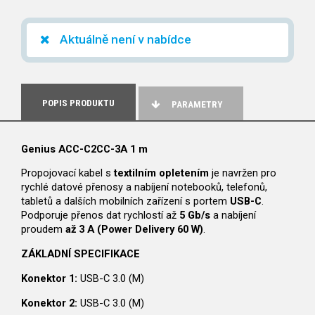
Aktuálně není v nabídce
POPIS PRODUKTU
PARAMETRY
Genius ACC-C2CC-3A 1 m
Propojovací kabel s
textilním opletením
je navržen pro
rychlé datové přenosy a nabíjení notebooků, telefonů,
tabletů a dalších mobilních zařízení s portem
USB-C
.
Podporuje přenos dat rychlostí až
5 Gb/s
a nabíjení
proudem
až 3 A (Power Delivery 60 W)
.
ZÁKLADNÍ SPECIFIKACE
Konektor 1:
USB-C 3.0 (M)
Konektor 2:
USB-C 3.0 (M)