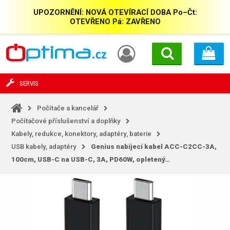
UPOZORNĚNÍ: NOVÁ OTEVÍRACÍ DOBA Po–Čt:
OTEVŘENO Pá: ZAVŘENO
SERVIS
Počítače a kancelář
Počítačové příslušenství a doplňky
Kabely, redukce, konektory, adaptéry, baterie
USB kabely, adaptéry
Genius nabíjecí kabel ACC-C2CC-3A,
100cm, USB-C na USB-C, 3A, PD60W, opletený…