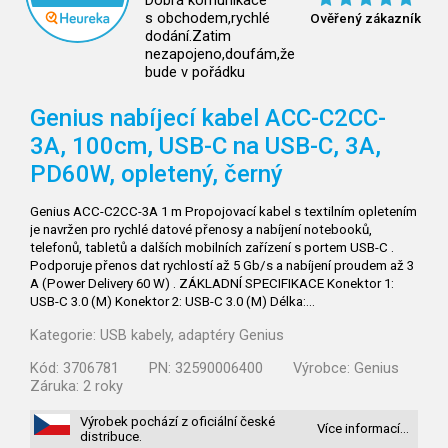
Dobrá komunikace
s obchodem,rychlé
Ověřený zákazník
dodání.Zatim
nezapojeno,doufám,že
bude v pořádku
Genius nabíjecí kabel ACC-C2CC-
3A, 100cm, USB-C na USB-C, 3A,
PD60W, opletený, černý
Genius ACC-C2CC-3A 1 m Propojovací kabel s textilním opletením
je navržen pro rychlé datové přenosy a nabíjení notebooků,
telefonů, tabletů a dalších mobilních zařízení s portem USB-C .
Podporuje přenos dat rychlostí až 5 Gb/s a nabíjení proudem až 3
A (Power Delivery 60 W) . ZÁKLADNÍ SPECIFIKACE Konektor 1:
USB-C 3.0 (M) Konektor 2: USB-C 3.0 (M) Délka:…
Kategorie:
USB kabely, adaptéry Genius
Kód:
3706781
PN:
32590006400
Výrobce:
Genius
Záruka:
2 roky
Výrobek pochází z oficiální české
Více informací…
distribuce.