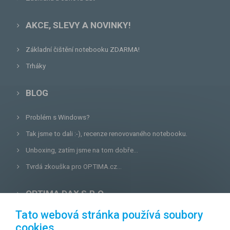
AKCE, SLEVY A NOVINKY!
Základní čištění notebooku ZDARMA!
Trháky
BLOG
Problém s Windows?
Tak jsme to dali :-), recenze renovovaného notebooku.
Unboxing, zatím jsme na tom dobře...
Tvrdá zkouška pro OPTIMA.cz...
OPTIMA DAX S.R.O.
Tato webová stránka používá soubory
Lazecká 46/3, 779 00
Olomouc
cookies