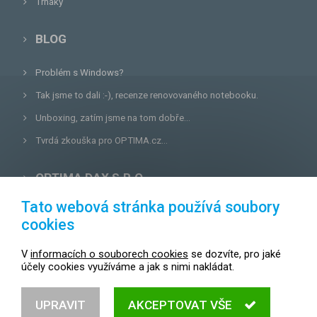
Trháky
BLOG
Problém s Windows?
Tak jsme to dali :-), recenze renovovaného notebooku.
Unboxing, zatím jsme na tom dobře...
Tvrdá zkouška pro OPTIMA.cz...
OPTIMA DAX S.R.O.
Tato webová stránka používá soubory
Lazecká 46/3, 779 00
Olomouc
cookies
E-mail:
prodejna@optima.cz
V
informacích o souborech cookies
se dozvíte, pro jaké
Zákaznická linka: +420 587 407 456
účely cookies využíváme a jak s nimi nakládat.
Servis: +420 587 407 499
UPRAVIT
AKCEPTOVAT VŠE