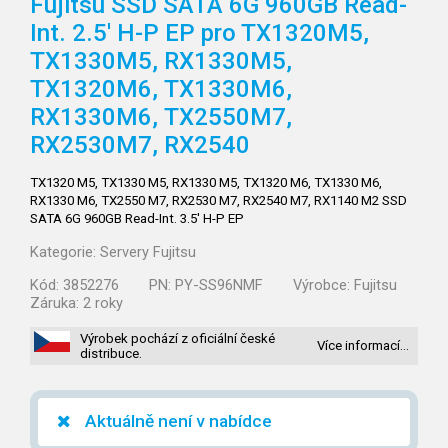
Fujitsu SSD SATA 6G 960GB Read-
Int. 2.5' H-P EP pro TX1320M5,
TX1330M5,
RX1330M5,
TX1320M6,
TX1330M6,
RX1330M6,
TX2550M7,
RX2530M7,
RX2540
TX1320 M5, TX1330 M5, RX1330 M5, TX1320 M6, TX1330 M6,
RX1330 M6, TX2550 M7, RX2530 M7, RX2540 M7, RX1140 M2 SSD
SATA 6G 960GB Read-Int. 3.5' H-P EP
Kategorie:
Servery Fujitsu
Kód:
3852276
PN:
PY-SS96NMF
Výrobce:
Fujitsu
Záruka:
2 roky
Výrobek pochází z oficiální české
Více informací…
distribuce.
Aktuálně není v nabídce